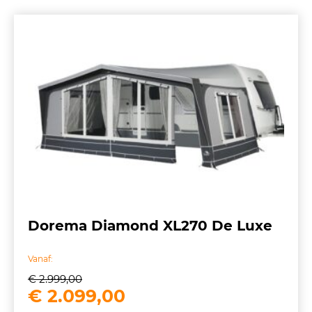
Dorema Diamond XL270 De Luxe
Vanaf:
€
2.999,00
Oorspronkelijke
Huidige
€
2.099,00