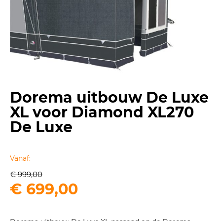
Dorema uitbouw De Luxe
XL voor Diamond XL270
De Luxe
Vanaf:
€
999,00
Oorspronkelijke
Huidige
€
699,00
prijs
prijs
was:
is: