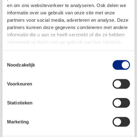
en om ons websiteverkeer te analyseren. Ook delen we
Dorema uitbouw De Luxe voor
informatie over uw gebruik van onze site met onze
Garda 240
partners voor social media, adverteren en analyse. Deze
partners kunnen deze gegevens combineren met andere
Vanaf:
informatie die u aan ze heeft verstrekt of die ze hebben
€
770,00
verzameld op basis van uw gebruik van hun services.
Oorspronkelijke
Huidige
€
539,00
prijs
prijs
Toestemmingsselectie
was:
is:
Noodzakelijk
Bekijken
€ 770,00.
€ 539,00.
Voorkeuren
Statistieken
Marketing