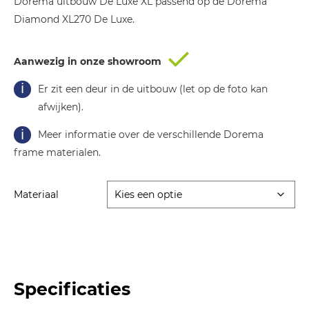
Dorema uitbouw De Luxe XL passend op de Dorema
€ 999,00.
€ 699,00.
Diamond XL270 De Luxe.
Aanwezig in onze showroom
Er zit een deur in de uitbouw (let op de foto kan
afwijken).
Meer informatie over de verschillende Dorema
frame materialen.
Materiaal
Specificaties