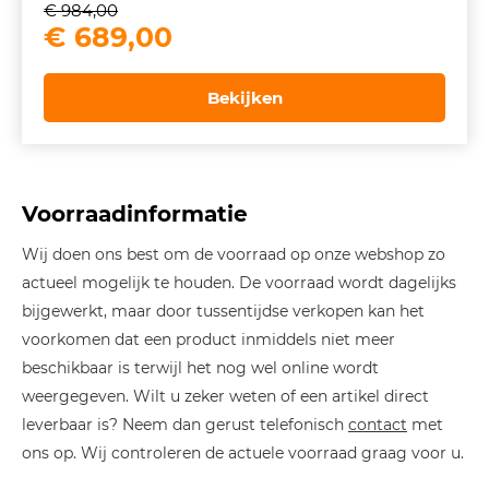
€
984,00
Oorspronkelijke
Huidige
€
689,00
prijs
prijs
was:
is:
Bekijken
€ 984,00.
€ 689,00.
Voorraadinformatie
Wij doen ons best om de voorraad op onze webshop zo
actueel mogelijk te houden. De voorraad wordt dagelijks
bijgewerkt, maar door tussentijdse verkopen kan het
voorkomen dat een product inmiddels niet meer
beschikbaar is terwijl het nog wel online wordt
weergegeven. Wilt u zeker weten of een artikel direct
leverbaar is? Neem dan gerust telefonisch
contact
met
ons op. Wij controleren de actuele voorraad graag voor u.