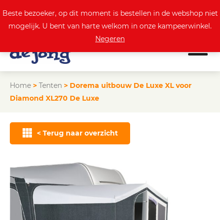
0
Actuele aanbod
Beste bezoeker, op dit moment is bestellen in de webshop niet
mogelijk. U bent van harte welkom in onze kampeerwinkel.
Negeren
Home
>
Tenten
>
Dorema uitbouw De Luxe XL voor
Diamond XL270 De Luxe
< Terug naar overzicht