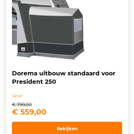
Dorema uitbouw standaard voor
President 250
Vanaf:
€
799,00
Oorspronkelijke
Huidige
€
559,00
prijs
prijs
was:
is:
Bekijken