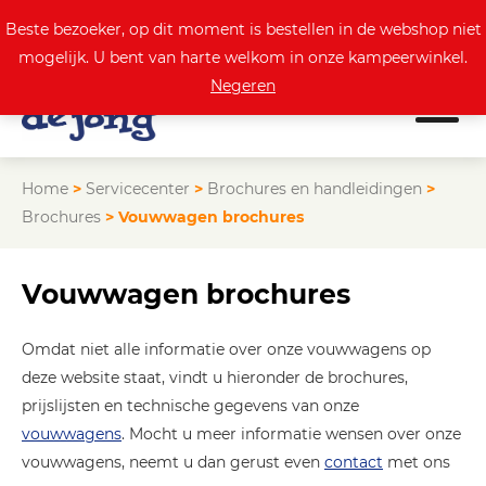
0
Actuele aanbod
Beste bezoeker, op dit moment is bestellen in de webshop niet
mogelijk. U bent van harte welkom in onze kampeerwinkel.
Negeren
Home
>
Servicecenter
>
Brochures en handleidingen
>
Brochures
>
Vouwwagen brochures
Vouwwagen brochures
Omdat niet alle informatie over onze vouwwagens op
deze website staat, vindt u hieronder de brochures,
prijslijsten en technische gegevens van onze
vouwwagens
. Mocht u meer informatie wensen over onze
vouwwagens, neemt u dan gerust even
contact
met ons