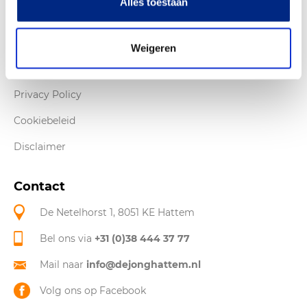
Alles toestaan
Over De Jong
Openingstijden & Route
Weigeren
Werken bij De Jong
Privacy Policy
Cookiebeleid
Disclaimer
Contact
De Netelhorst 1, 8051 KE Hattem
Bel ons via
+31 (0)38 444 37 77
Mail naar
info@dejonghattem.nl
Volg ons op Facebook