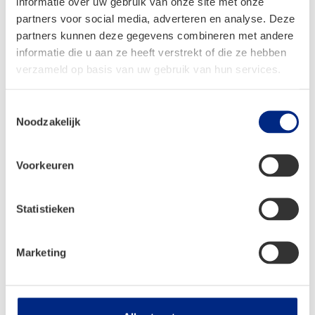
informatie over uw gebruik van onze site met onze
Caravans
partners voor social media, adverteren en analyse. Deze
partners kunnen deze gegevens combineren met andere
Campers
informatie die u aan ze heeft verstrekt of die ze hebben
Tenten
verzameld op basis van uw gebruik van hun services.
Shop
Toestemmingsselectie
Servicecenter
Noodzakelijk
Service
Voorkeuren
Camperplaats
Statistieken
Onderdelen aanvraag
Bestelinformatie
Marketing
Verzendinformatie
Retouren