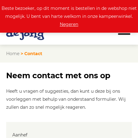
0
Actuele aanbod
Beste bezoeker, op dit moment is bestellen in de webshop niet
mogelijk. U bent van harte welkom in onze kampeerwinkel.
Negeren
Home
>
Contact
Neem contact met ons op
Heeft u vragen of suggesties, dan kunt u deze bij ons
voorleggen met behulp van onderstaand formulier. Wij
zullen dan zo snel mogelijk reageren.
Aanhef