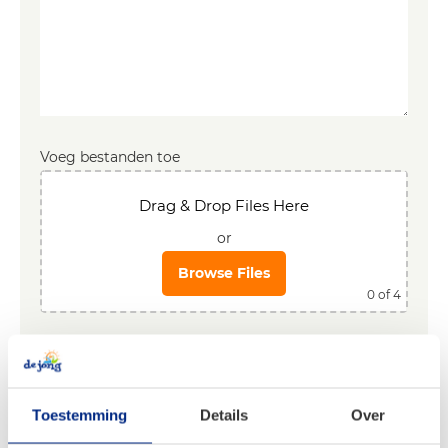
Voeg bestanden toe
Drag & Drop Files Here
or
Browse Files
0
of 4
Toegestane bestandstype: jpg, jpeg, png en pdf.
U kunt maximaal 4 bestanden toevoegen bij dit
onderdeel
Toestemming
Details
Over
Ik geef toestemming dat ik telefonisch of per mail