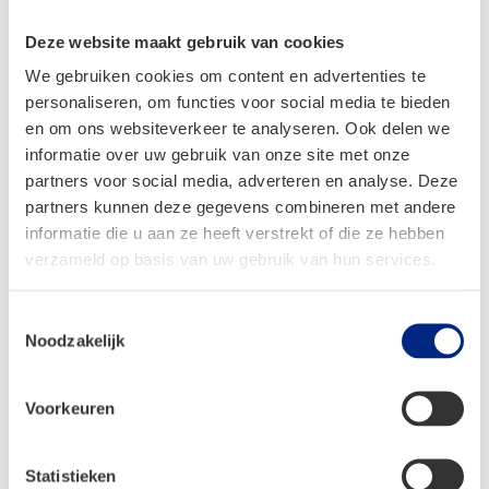
benaderd mag worden.*
Deze website maakt gebruik van cookies
We gebruiken cookies om content en advertenties te
personaliseren, om functies voor social media te bieden
en om ons websiteverkeer te analyseren. Ook delen we
informatie over uw gebruik van onze site met onze
partners voor social media, adverteren en analyse. Deze
Contactgegevens
partners kunnen deze gegevens combineren met andere
De Netelhorst 1, 8051 KE Hattem
informatie die u aan ze heeft verstrekt of die ze hebben
Bel ons via
+31 (0)38 444 37 77
verzameld op basis van uw gebruik van hun services.
Mail naar
info@dejonghattem.nl
Toestemmingsselectie
Noodzakelijk
Openingstijden shop en showroom
Maandag
gesloten
Voorkeuren
Dinsdag
09:00 – 12:30 en 13:30 – 17:30
Woensdag
09:00 – 12:30 en 13:30 – 17:30
Statistieken
Donderdag
09:00 – 12:30 en 13:30 – 17:30