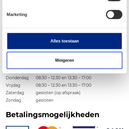
Vrijdag
09:00 – 12:30 en 13:30 – 17:30
Zaterdag
09:00 – 16:00
Marketing
Zondag
gesloten
Openingstijden servicecenter en
Alles toestaan
werkplaats
Maandag
gesloten
Weigeren
Dinsdag
08:30 – 12:30 en 13:30 – 17:00
Woensdag
08:30 – 12:30 en 13:30 – 17:00
Donderdag
08:30 – 12:30 en 13:30 – 17:00
Vrijdag
08:30 – 12:30 en 13:30 – 17:00
Zaterdag
gesloten (op afspraak)
Zondag
gesloten
Betalingsmogelijkheden