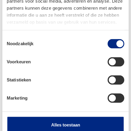
partners voor social media, adverteren en analyse. Deze
President XL300
partners kunnen deze gegevens combineren met andere
informatie die u aan ze heeft verstrekt of die ze hebben
Vanaf:
verzameld op basis van uw gebruik van hun services.
€
841,00
Oorspronkelijke
Huidige
€
589,00
Toestemmingsselectie
prijs
prijs
Noodzakelijk
was:
is:
Bekijken
€ 841,00.
€ 589,00.
Voorkeuren
Statistieken
Marketing
Alles toestaan