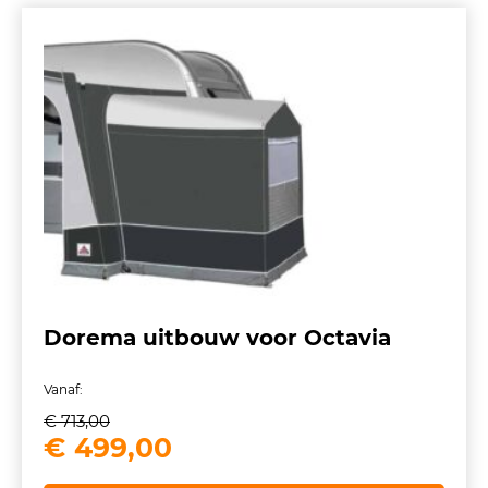
Dorema uitbouw voor Octavia
Vanaf:
€
713,00
Oorspronkelijke
Huidige
€
499,00
prijs
prijs