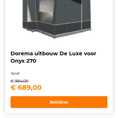
Dorema uitbouw De Luxe voor
Onyx 270
Vanaf:
€
984,00
Oorspronkelijke
Huidige
€
689,00
prijs
prijs
was:
is:
Bekijken
€ 984,00.
€ 689,00.