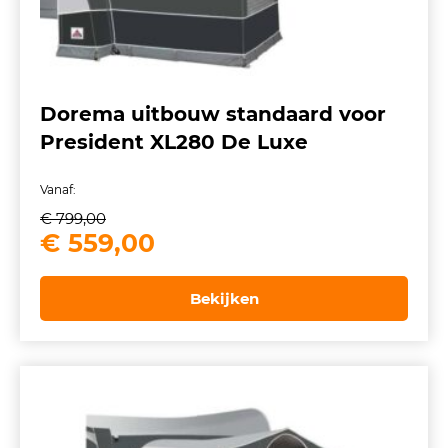
Dorema uitbouw standaard voor
President XL280 De Luxe
Vanaf:
€
799,00
Oorspronkelijke
Huidige
€
559,00
prijs
prijs
was:
is:
Bekijken
€ 799,00.
€ 559,00.