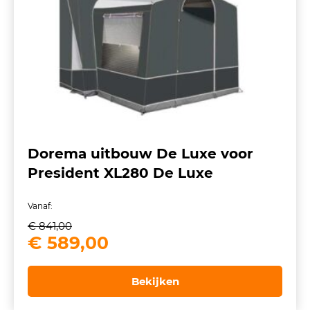
Dorema uitbouw De Luxe voor
President XL280 De Luxe
Vanaf:
€
841,00
Oorspronkelijke
Huidige
€
589,00
prijs
prijs
was:
is:
Bekijken
€ 841,00.
€ 589,00.