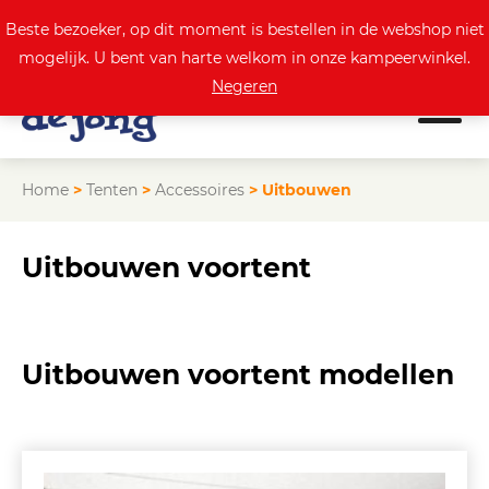
0
Actuele aanbod
Beste bezoeker, op dit moment is bestellen in de webshop niet
mogelijk. U bent van harte welkom in onze kampeerwinkel.
Negeren
Home
>
Tenten
>
Accessoires
>
Uitbouwen
Uitbouwen voortent
Uitbouwen voortent modellen