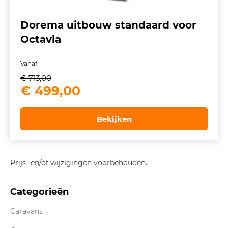
Dorema uitbouw standaard voor
Octavia
Vanaf:
€
713,00
Oorspronkelijke
Huidige
€
499,00
prijs
prijs
was:
is:
Bekijken
€ 713,00.
€ 499,00.
Prijs- en/of wijzigingen voorbehouden.
Categorieën
Caravans