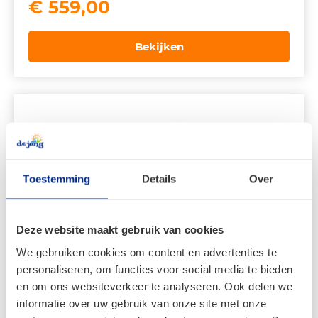
Oorspronkelijke
Huidige
€
559,00
prijs
prijs
was:
is:
Bekijken
€ 799,00.
€ 559,00.
Toestemming
Details
Over
Deze website maakt gebruik van cookies
We gebruiken cookies om content en advertenties te
personaliseren, om functies voor social media te bieden
en om ons websiteverkeer te analyseren. Ook delen we
informatie over uw gebruik van onze site met onze
Dorema uitbouw De Luxe voor