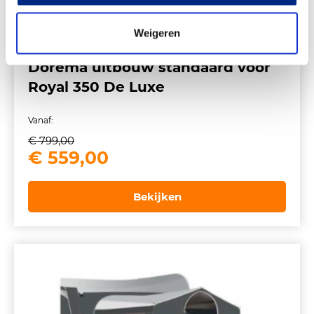
Weigeren
Dorema uitbouw standaard voor
Royal 350 De Luxe
Vanaf:
€
799,00
Oorspronkelijke
Huidige
€
559,00
prijs
prijs
was:
is:
Bekijken
€ 799,00.
€ 559,00.