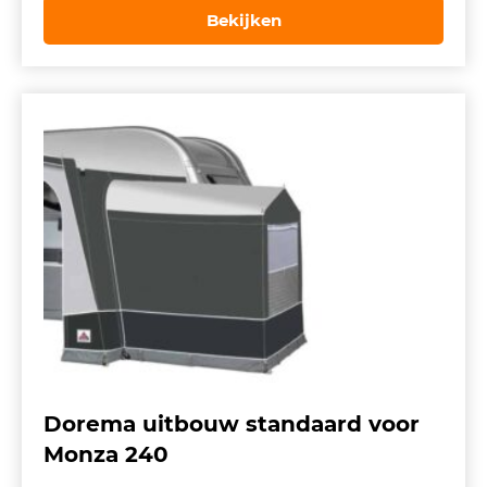
was:
is:
Bekijken
€ 713,00.
€ 499,00.
Dorema uitbouw standaard voor
Monza 240