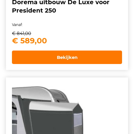
Dorema uitbouw De Luxe voor
President 250
Vanaf:
€
841,00
Oorspronkelijke
Huidige
€
589,00
prijs
prijs
was:
is:
Bekijken
€ 841,00.
€ 589,00.