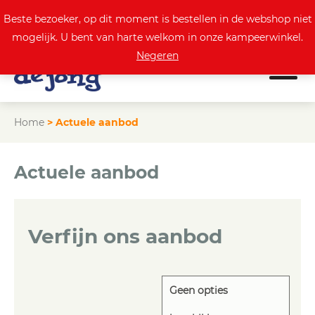
0
Actuele aanbod
Beste bezoeker, op dit moment is bestellen in de webshop niet
mogelijk. U bent van harte welkom in onze kampeerwinkel.
Negeren
Home
>
Actuele aanbod
Actuele aanbod
Verfijn ons aanbod