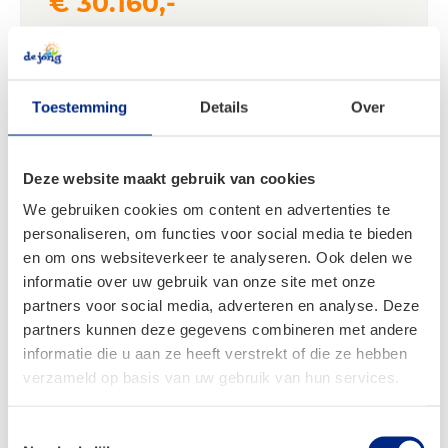
€ 30.160,-
Toestemming
Details
Over
Bürstner B66 490 TL
- Enkele bedden -
Deze website maakt gebruik van cookies
We gebruiken cookies om content en advertenties te
personaliseren, om functies voor social media te bieden
en om ons websiteverkeer te analyseren. Ook delen we
informatie over uw gebruik van onze site met onze
partners voor social media, adverteren en analyse. Deze
partners kunnen deze gegevens combineren met andere
informatie die u aan ze heeft verstrekt of die ze hebben
verzameld op basis van uw gebruik van hun services.
Toestemmingsselectie
Bouwjaar
2026