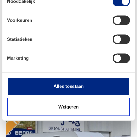
Noodzakelijk
Max. toelaatbaar gewicht
1700 kg
Slaapplaatsen
4
Voorkeuren
Lengte
686 cm
Statistieken
Breedte
232 cm
Verkoopprijs
Marketing
€ 29.060,-
Alles toestaan
Bürstner B66 535 TL
Weigeren