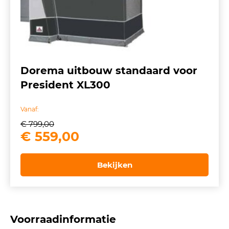
Dorema uitbouw standaard voor
President XL300
Vanaf:
€
799,00
Oorspronkelijke
Huidige
€
559,00
prijs
prijs
was:
is:
Bekijken
€ 799,00.
€ 559,00.
Voorraadinformatie