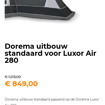
Dorema uitbouw
standaard voor Luxor Air
280
€
1.213,00
Oorspronkelijke
Huidige
€
849,00
prijs
prijs
was:
is:
Dorema uitbouw standaard passend op de Dorema Luxor
€ 1.213,00.
€ 849,00.