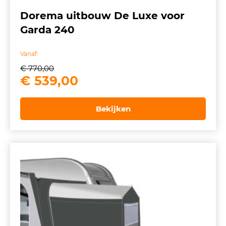
Dorema uitbouw De Luxe voor
Garda 240
Vanaf:
€
770,00
Oorspronkelijke
Huidige
€
539,00
prijs
prijs
was:
is:
Bekijken
€ 770,00.
€ 539,00.