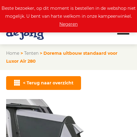
0
Actuele aanbod
Beste bezoeker, op dit moment is bestellen in de webshop niet
mogelijk. U bent van harte welkom in onze kampeerwinkel.
Negeren
Home
>
Tenten
>
Dorema uitbouw standaard voor
Luxor Air 280
< Terug naar overzicht