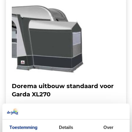
Dorema uitbouw standaard voor
Garda XL270
Vanaf:
€
712,00
Oorspronkelijke
Huidige
€
499,00
Toestemming
Details
Over
prijs
prijs