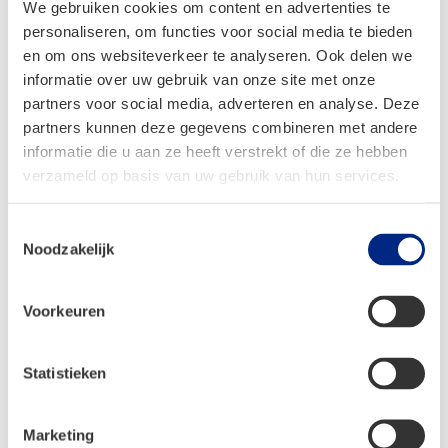
We gebruiken cookies om content en advertenties te
personaliseren, om functies voor social media te bieden
en om ons websiteverkeer te analyseren. Ook delen we
informatie over uw gebruik van onze site met onze
partners voor social media, adverteren en analyse. Deze
partners kunnen deze gegevens combineren met andere
informatie die u aan ze heeft verstrekt of die ze hebben
verzameld op basis van uw gebruik van hun services.
Toestemmingsselectie
Noodzakelijk
Easydriver App
Voorkeuren
Eén greep in de broekzak, smartphone gepakt en de
caravan rangeren. Dit kan met de easydriver-app. Te
Statistieken
gebruiken op de modellen: easydriver Pro, easydriver
Active en de easydriver Basic. De easydriver modellen van
voor modeljaar 2016 hebben daarnaast een software
Marketing