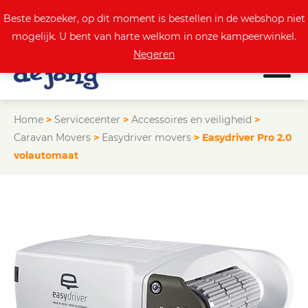
0
Actuele aanbod
Beste bezoeker, op dit moment is bestellen in de webshop niet
mogelijk. U bent van harte welkom in onze kampeerwinkel.
Negeren
Home
>
Servicecenter
>
Accessoires en veiligheid
>
Caravan Movers
>
Easydriver movers
>
Easydriver Pro 2.0
volautomaat