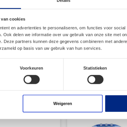
Details
gemakkelijk van de ene naa
 van cookies
Sluit de MCC-35 met de m
ent en advertenties te personaliseren, om functies voor social
zowel 12V als 24V. Wil je 
. Ook delen we informatie over uw gebruik van onze site met on
aansluiten? Dat kan met d
e. Deze partners kunnen deze gegevens combineren met andere i
meegeleverd, maar is ook a
erzameld op basis van uw gebruik van hun services.
nauwkeurig de gewenste te
koelbox met compressor ze
Voorkeuren
Statistieken
bijvoorbeeld een mobiel op
en
Weigeren