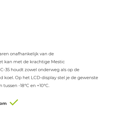
ijke
dige
s
waren onafhankelijk van de
9,99.
t kan met de krachtige Mestic
C-35 houdt zowel onderweg als op de
 koel. Op het LCD-display stel je de gewenste
 tussen -18°C en +10°C.
oom