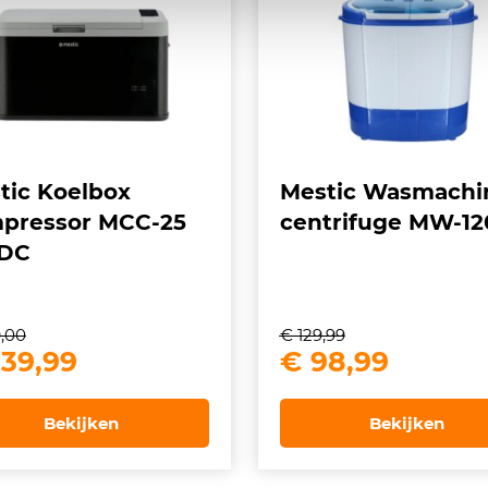
tic Koelbox
Mestic Wasmachi
pressor MCC-25
centrifuge MW-12
DC
,00
€
129,99
spronkelijke
Huidige
Oorspronkelij
Huidig
39,99
€
98,99
js
prijs
prijs
prijs
s:
is:
was:
is:
Bekijken
Bekijken
79,00.
€ 239,99.
€ 129,99.
€ 98,9