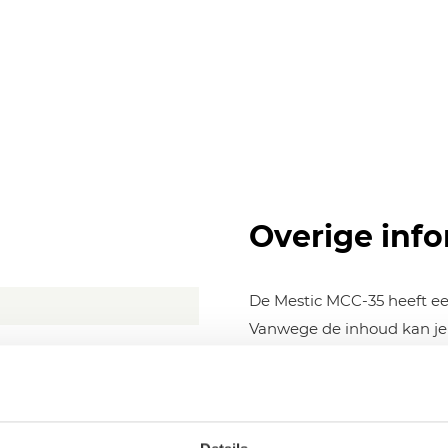
Overige info
De Mestic MCC-35 heeft een
Vanwege de inhoud kan je 
kwijt voor drie tot vier p
over twee compartinenten, 
gekoelde eet- en drinkwa
het lage gewicht en de ve