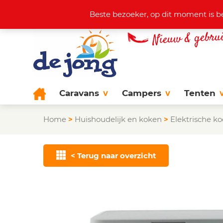
Actuele aanbod
+31 (0)38 44
Beste bezoeker, op dit moment is b
Caravans
Campers
Tenten
Home
>
Huishoudelijk en koken
>
Elektrische k
< Terug naar overzicht