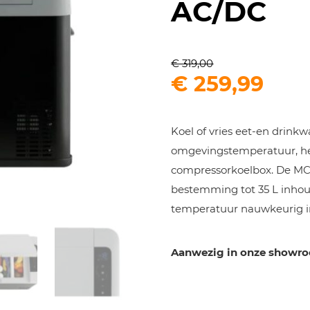
AC/DC
€
319,00
Oorspronkel
Hui
€
259,99
prijs
prij
was:
is:
Koel of vries eet-en drink
€ 319,00.
€ 25
omgevingstemperatuur, he
compressorkoelbox. De MC
bestemming tot 35 L inhoud
temperatuur nauwkeurig in
Aanwezig in onze showr