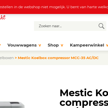
4 37 77
info@dejonghattem.nl
estellen in de webshop niet mogelijk. U bent van harte we
Vouwwagens
Shop
Kampeerwinkel
oelboxen
>
Mestic Koelbox compressor MCC-35 AC/DC
Mestic K
compress