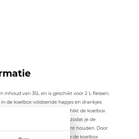
rmatie
 inhoud van 35L en is geschikt voor 2 L flessen.
in de koelbox voldoende hapjes en drankjes
ersonen. Aan de binnenkant beschikt de koelbox
één groot en één kleiner vak, zodat je de
ren gemakkelijk gescheiden kunt houden. Door
rzonken handvaten, verplaats je de koelbox