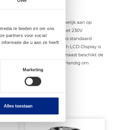
Over
r de andere locatie.
eegeleverde autolader gemakkelijk aan op
 media te bieden en om ons
de koelbox op een stopcontact met 230V
ze partners voor social
e speciale 230V adapter. Deze is standaard
nformatie die u aan ze heeft
part verkrijgbaar. Op het touch LCD-Display is
mperatuur in te stellen. Daarnaast beschikt de
lfs over een USB-aansluiting. Handig om
Marketing
 te laden!
Alles toestaan