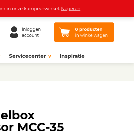
Openingstijden
Vacatures
Contact
lkom in onze kampeerwinkel.
Negeren
Inloggen
0 producten
account
in winkelwagen
Servicecenter
Inspiratie
oelbox
or MCC-35