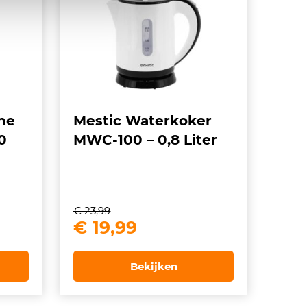
ne
Mestic Waterkoker
0
MWC-100 – 0,8 Liter
€
23,99
ke
e
Oorspronkelijke
Huidige
€
19,99
prijs
prijs
was:
is:
Bekijken
9.
€ 23,99.
€ 19,99.