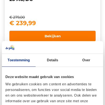
€
279,00
Oorspronkelijke
Huidige
€
239,99
prijs
prijs
was:
is:
Bekijken
€ 279,00.
€ 239,99.
Toestemming
Details
Over
Deze website maakt gebruik van cookies
We gebruiken cookies om content en advertenties te
personaliseren, om functies voor social media te bieden
en om ons websiteverkeer te analyseren. Ook delen we
informatie over uw gebruik van onze site met onze