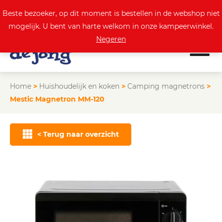
0
Actuele aanbod
Beste bezoeker, op dit moment is bestellen in de webshop niet
mogelijk. U bent van harte welkom in onze kampeerwinkel.
Negeren
Home
>
Huishoudelijk en koken
>
Camping magnetrons
>
Mestic Magnetron MM-120
< Terug naar overzicht