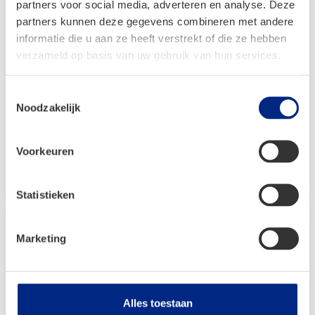
partners voor social media, adverteren en analyse. Deze
partners kunnen deze gegevens combineren met andere
informatie die u aan ze heeft verstrekt of die ze hebben
Travellife Koelboxdrager Premium
verzameld op basis van uw gebruik van hun services.
Toestemmingsselectie
€
34,99
Noodzakelijk
Oorspronkelijke
Huidige
€
29,99
prijs
prijs
Voorkeuren
was:
is:
Bekijken
€ 34,99.
€ 29,99.
Statistieken
Marketing
Alles toestaan