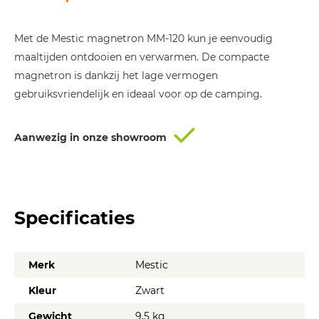
prijs
prijs
was:
is:
Met de Mestic magnetron MM-120 kun je eenvoudig
€ 112,50.
€ 99,99.
maaltijden ontdooien en verwarmen. De compacte
magnetron is dankzij het lage vermogen
gebruiksvriendelijk en ideaal voor op de camping.
Aanwezig in onze showroom
Specificaties
Merk
Mestic
Kleur
Zwart
Gewicht
9,5 kg