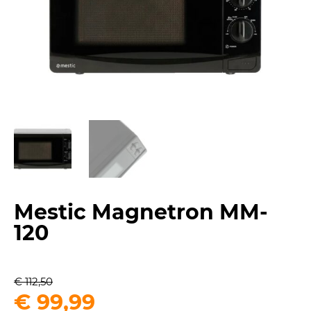
Mestic Magnetron MM-
120
€
112,50
Oorspronkelijke
Huidige
€
99,99