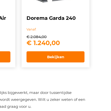
Air
Dorema Garda 240
Vanaf:
€
2.084,00
ke
dige
Oorspronkelijke
Huidige
€
1.240,00
prijs
prijs
was:
is:
Bekijken
999,00.
€ 2.084,00.
€ 1.240,00.
jks bijgewerkt, maar door tussentijdse
 wordt weergegeven. Wilt u zeker weten of een
aad graag voor u.