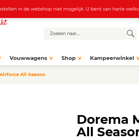
4 37 77
info@dejonghattem.nl
estellen in de webshop niet mogelijk. U bent van harte we
Vouwwagens
Shop
Kampeerwinkel
rforce All Season
Dorema M
All Seaso