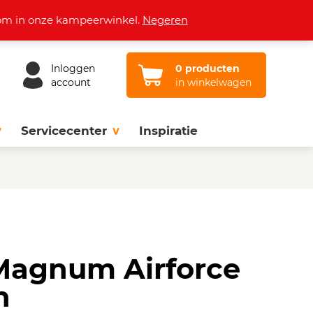
Openingstijden
Vacatures
Contact
lkom in onze kampeerwinkel.
Negeren
Inloggen
0 producten
account
in winkelwagen
Servicecenter
Inspiratie
agnum Airforce
n