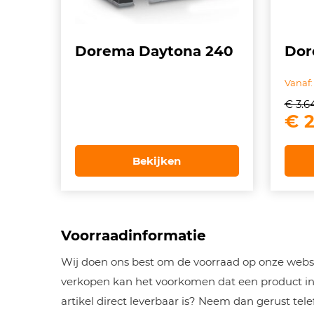
Dorema Daytona 240
Dor
Vanaf:
€
3.6
Oor
€
2
pri
wa
Bekijken
€ 3
Voorraadinformatie
Wij doen ons best om de voorraad op onze websh
verkopen kan het voorkomen dat een product inm
artikel direct leverbaar is? Neem dan gerust tel