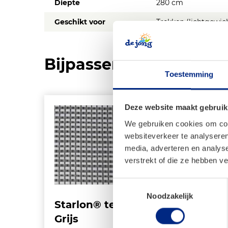
Diepte
280 cm
Geschikt voor
Trekken (lichtgewic
Bijpassende producte
Toestemming
Deze website maakt gebruik
We gebruiken cookies om cont
websiteverkeer te analyseren
media, adverteren en analys
verstrekt of die ze hebben v
Toestemmingsselectie
Noodzakelijk
Starlon® tenttapijt –
Star
Grijs
Bla