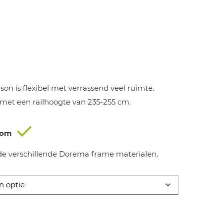
ijke
idige
js
on is flexibel met verrassend veel ruimte.
1.999,00.
 met een railhoogte van 235-255 cm.
oom
de verschillende Dorema frame materialen.