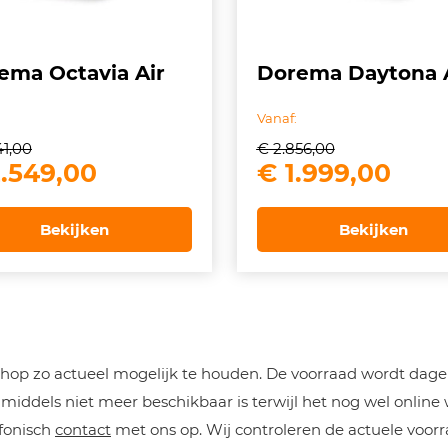
ema Octavia Air
Dorema Daytona 
Vanaf:
41,00
€
2.856,00
spronkelijke
Huidige
Oorspronkelij
Hui
.549,00
€
1.999,00
js
prijs
prijs
prijs
s:
is:
was:
is:
Bekijken
Bekijken
.641,00.
€ 2.549,00.
€ 2.856,00.
€ 1.
op zo actueel mogelijk te houden. De voorraad wordt dageli
iddels niet meer beschikbaar is terwijl het nog wel online
efonisch
contact
met ons op. Wij controleren de actuele voorr