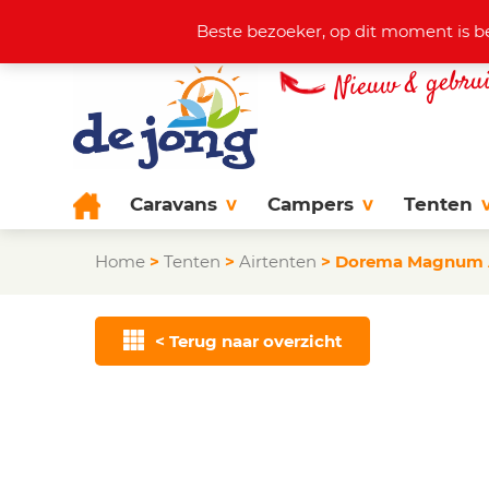
Actuele aanbod
+31 (0)38 44
Beste bezoeker, op dit moment is b
Caravans
Campers
Tenten
Home
>
Tenten
>
Airtenten
>
Dorema Magnum Ai
< Terug naar overzicht