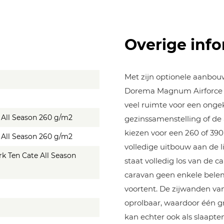
Overige info
Met zijn optionele aanbou
Dorema Magnum Airforce Al
veel ruimte voor een ongek
e All Season 260 g/m2
gezinssamenstelling of de
kiezen voor een 260 of 390
e All Season 260 g/m2
volledige uitbouw aan de l
rk Ten Cate All Season
staat volledig los van de
caravan geen enkele bele
voortent. De zijwanden van
oprolbaar, waardoor één g
kan echter ook als slaapten