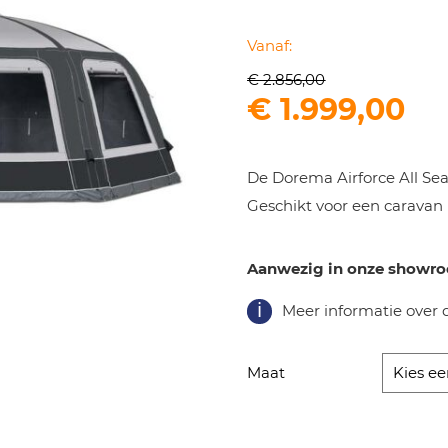
Vanaf:
€
2.856,00
Oorspronkel
Hu
€
1.999,00
prijs
pri
was:
is:
De Dorema Airforce All Seas
€ 2.856,00.
€ 
Geschikt voor een caravan
Aanwezig in onze showr
Meer informatie over 
Maat