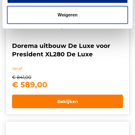
Weigeren
Dorema uitbouw De Luxe voor
President XL280 De Luxe
Vanaf:
€
841,00
Oorspronkelijke
Huidige
€
589,00
prijs
prijs
was:
is:
Bekijken
€ 841,00.
€ 589,00.