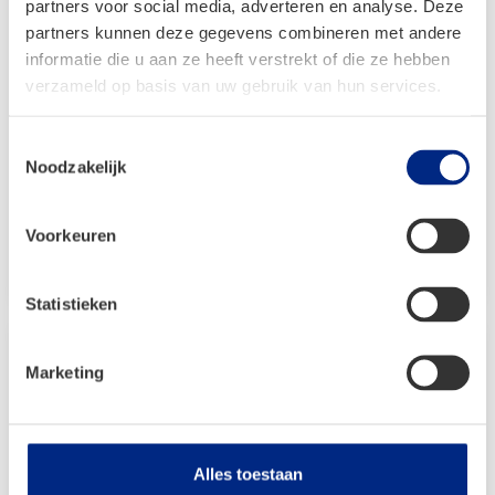
partners voor social media, adverteren en analyse. Deze
partners kunnen deze gegevens combineren met andere
informatie die u aan ze heeft verstrekt of die ze hebben
Dorema President XL280 De Luxe
verzameld op basis van uw gebruik van hun services.
Vanaf:
Toestemmingsselectie
€
3.070,00
Noodzakelijk
Oorspronkelijke
Huidige
€
1.827,00
prijs
prijs
Voorkeuren
was:
is:
Bekijken
€ 3.070,00.
€ 1.827,00.
Statistieken
Marketing
Alles toestaan