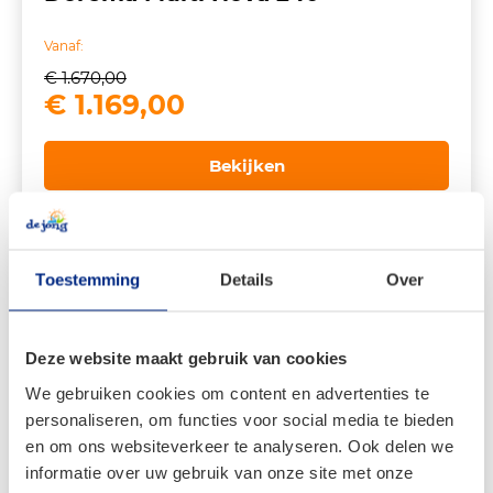
Vanaf:
€
1.670,00
Oorspronkelijke
Huidige
€
1.169,00
prijs
prijs
was:
is:
Bekijken
€ 1.670,00.
€ 1.169,00.
Toestemming
Details
Over
Deze website maakt gebruik van cookies
We gebruiken cookies om content en advertenties te
personaliseren, om functies voor social media te bieden
en om ons websiteverkeer te analyseren. Ook delen we
informatie over uw gebruik van onze site met onze