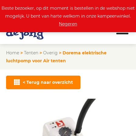
0
Actuele aanbod
Beste bezoeker, op dit moment is bestellen in de webshop niet
mogelijk. U bent van harte welkom in onze kampeerwinkel.
Negeren
Home
>
Tenten
>
Overig
>
Dorema elektrische
luchtpomp voor Air tenten
< Terug naar overzicht