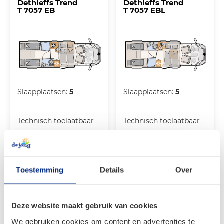
Dethleffs Trend
Dethleffs Trend
T 7057 EB
T 7057 EBL
Slaapplaatsen:
5
Slaapplaatsen:
5
Technisch toelaatbaar
Technisch toelaatbaar
totaal gewicht:
3.499
totaal gewicht:
3.499
kg
kg
Toestemming
Details
Over
Modellen Integraal
Deze website maakt gebruik van cookies
We gebruiken cookies om content en advertenties te