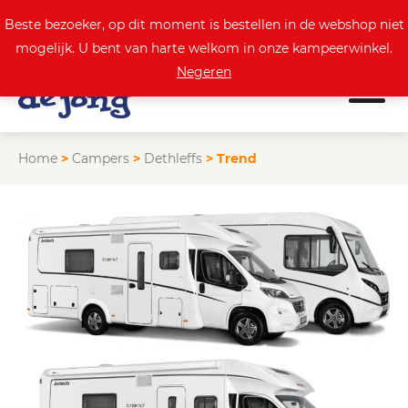
0
Actuele aanbod
Beste bezoeker, op dit moment is bestellen in de webshop niet
mogelijk. U bent van harte welkom in onze kampeerwinkel.
Negeren
Home
>
Campers
>
Dethleffs
>
Trend