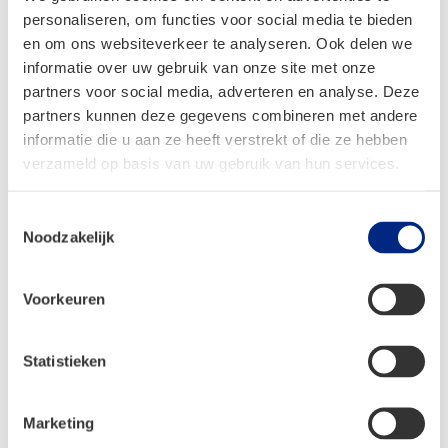
personaliseren, om functies voor social media te bieden
en om ons websiteverkeer te analyseren. Ook delen we
Dethleffs Trend
Dethleffs Trend
I 6717 EB
I 7017 EB
informatie over uw gebruik van onze site met onze
partners voor social media, adverteren en analyse. Deze
partners kunnen deze gegevens combineren met andere
informatie die u aan ze heeft verstrekt of die ze hebben
verzameld op basis van uw gebruik van hun services.
Toestemmingsselectie
Slaapplaatsen:
4
Slaapplaatsen:
4
Noodzakelijk
Technisch toelaatbaar
Technisch toelaatbaar
Voorkeuren
totaal gewicht:
3.499
totaal gewicht:
3.499
kg
kg
Statistieken
Dethleffs Trend
Dethleffs Trend
Marketing
I 7057 DBL
I 7057 DBM