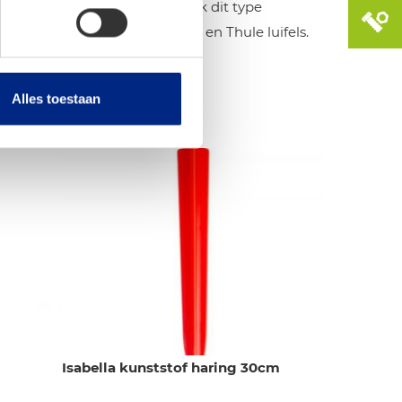
dat bepaald u wederom zelf. Ook dit type
geschikt voor alle Omnistor en Thule luifels.
Alles toestaan
Isabella kunststof haring 30cm