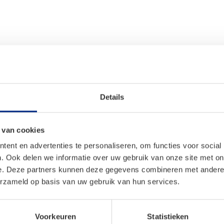
C en bij deze zijwand hebben we geen uitzicht meer over de
assette en de voorlijst van de luifel wordt aangebracht. D
e steunpoot van de luifel. Ook deze zijwand is gemaakt van 
Details
 en zon en leverbaar voor diverse type luifels en in versch
en. Alvorens u deze wilt aanschaffen vragen wij u niet allee
de cassette (onderkant cassette als de luifel niet uitgedraa
 van cookies
ent en advertenties te personaliseren, om functies voor social
. Ook delen we informatie over uw gebruik van onze site met on
e. Deze partners kunnen deze gegevens combineren met andere i
erzameld op basis van uw gebruik van hun services.
doek. Het doek is in tegenstelling tot de Sun Blocker helema
 voor veel schaduw onder de luifel en zal alle regen en win
Voorkeuren
Statistieken