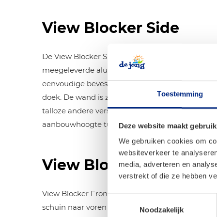
View Blocker Side
De View Blocker Side is volledig gemaakt van PV
meegeleverde aluminium spanarm, die tussen de c
eenvoudige bevestiging van het zijpaneel aan d
Toestemming
doek. De wand is zeer geschikt tegen regen, wind
talloze andere verschillende panelen te combiner
aanbouwhoogte tussen de grond en onderkant van 
Deze website maakt gebruik
We gebruiken cookies om cont
websiteverkeer te analyseren
View Blocker Front
media, adverteren en analys
verstrekt of die ze hebben v
View Blocker Front is volledig gemaakt van PVC 
Toestemmingsselectie
schuin naar voren spannen. De View Blocker zorgt
Noodzakelijk