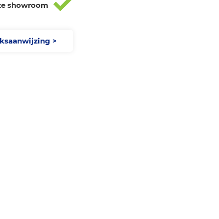
ze showroom
ksaanwijzing >