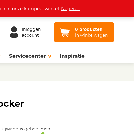
Openingstijden
Vacatures
Contact
lkom in onze kampeerwinkel.
Negeren
Inloggen
0 producten
account
in winkelwagen
Servicecenter
Inspiratie
ocker
zijwand is geheel dicht.