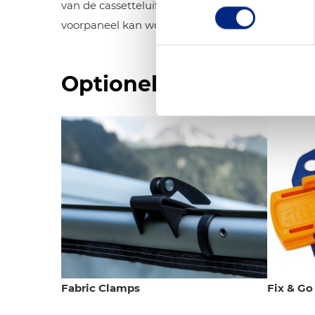
van de cassetteluifel geschoven. Waar en op welk
voorpaneel kan worden opgerold en vastgemaakt 
Optionele accessoires
Fabric Clamps
Fix & Go