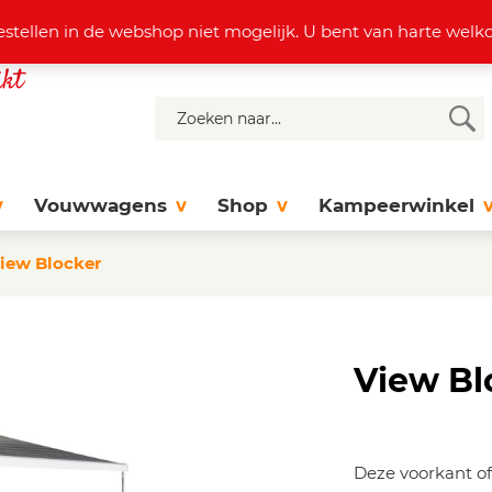
4 37 77
info@dejonghattem.nl
estellen in de webshop niet mogelijk. U bent van harte we
Vouwwagens
Shop
Kampeerwinkel
View Blocker
View Bl
Deze voorkant of 