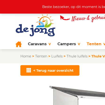
Actuele aanbod
+31 (0)38 44
Beste bezoeker, op dit moment is b
Caravans
Campers
Tenten
Home
>
Tenten
>
Luifels
>
Thule luifels
>
Thule 
< Terug naar overzicht