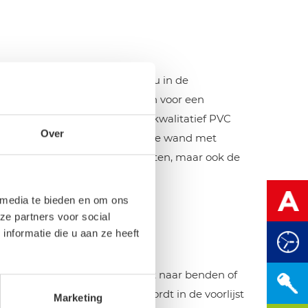
 camping. De zijwand schuift u in de
e verbindingselastieken zorgen voor een
duurzaam materiaal, namelijk kwalitatief PVC
Over
illende hoogtes. Daarnaast is deze wand met
n de diepte van de luifel te meten, maar ook de
id is).
 media te bieden en om ons
ze partners voor social
nformatie die u aan ze heeft
al dicht. Het doek kunt u recht naar benden of
d tegen houden. Het paneel wordt in de voorlijst
Marketing