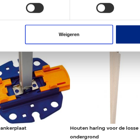
e breedte u het paneel in de voorlijst van de luifel plaatst 
met een gesp en is leverbaar in diverse maten en bovendien 
Weigeren
 ankerplaat
Houten haring voor de losse
ondergrond