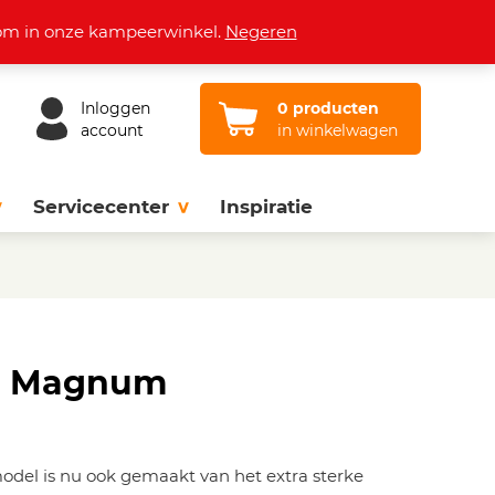
Openingstijden
Vacatures
Contact
lkom in onze kampeerwinkel.
Negeren
Inloggen
0 producten
account
in winkelwagen
Servicecenter
Inspiratie
a Magnum
model is nu ook gemaakt van het extra sterke