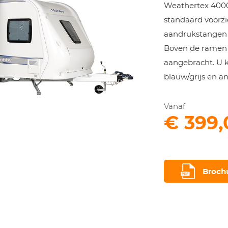
Weathertex 4000
standaard voorz
aandrukstangen v
Boven de ramen z
aangebracht. U k
blauw/grijs en ant
Vanaf
€ 399,
Brochur