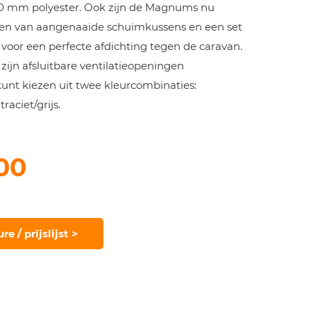
 mm polyester. Ook zijn de Magnums nu
ien van aangenaaide schuimkussens en een set
oor een perfecte afdichting tegen de caravan.
ijn afsluitbare ventilatieopeningen
unt kiezen uit twee kleurcombinaties:
raciet/grijs.
00
e / prijslijst >