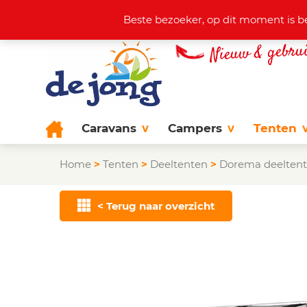
Actuele aanbod
+31 (0)38 44
Beste bezoeker, op dit moment is b
Caravans
Campers
Tenten
Home
>
Tenten
>
Deeltenten
>
Dorema deelten
< Terug naar overzicht