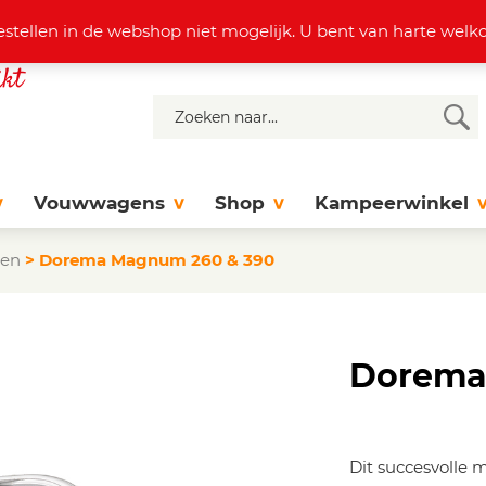
4 37 77
info@dejonghattem.nl
estellen in de webshop niet mogelijk. U bent van harte we
Vouwwagens
Shop
Kampeerwinkel
ten
>
Dorema Magnum 260 & 390
Dorem
Dit succesvolle 