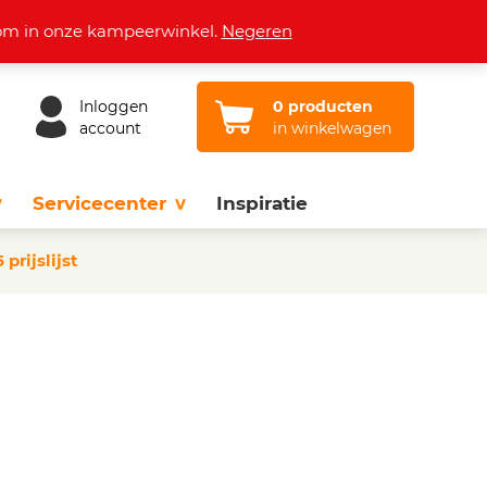
Openingstijden
Vacatures
Contact
lkom in onze kampeerwinkel.
Negeren
Inloggen
0 producten
account
in winkelwagen
Servicecenter
Inspiratie
prijslijst