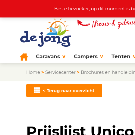
Actuele aanbod
+31 (0)38 44
Beste bezoeker, op dit moment is b
Caravans
Campers
Tenten
Home
>
Servicecenter
>
Brochures en handleidi
< Terug naar overzicht
Prijslijst Uni