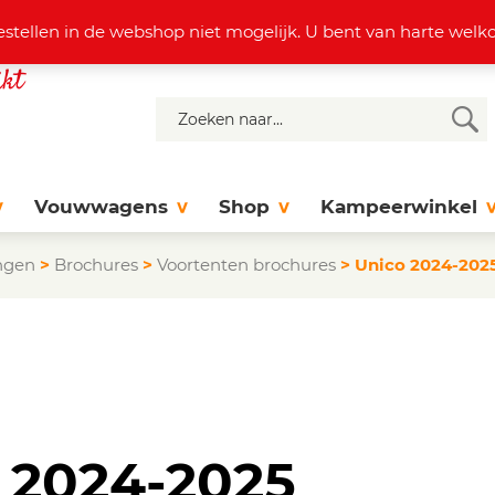
4 37 77
info@dejonghattem.nl
estellen in de webshop niet mogelijk. U bent van harte we
Vouwwagens
Shop
Kampeerwinkel
ngen
>
Brochures
>
Voortenten brochures
>
Unico 2024-2025 
co 2024-2025