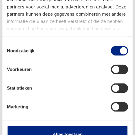
Caravans
partners voor social media, adverteren en analyse. Deze
Campers
partners kunnen deze gegevens combineren met andere
informatie die u aan ze heeft verstrekt of die ze hebben
Tenten
verzameld op basis van uw gebruik van hun services.
Shop
Toestemmingsselectie
Servicecenter
Noodzakelijk
Service
Voorkeuren
Camperplaats
Onderdelen aanvraag
Statistieken
Bestelinformatie
Marketing
Verzendinformatie
Retouren
Alles toestaan