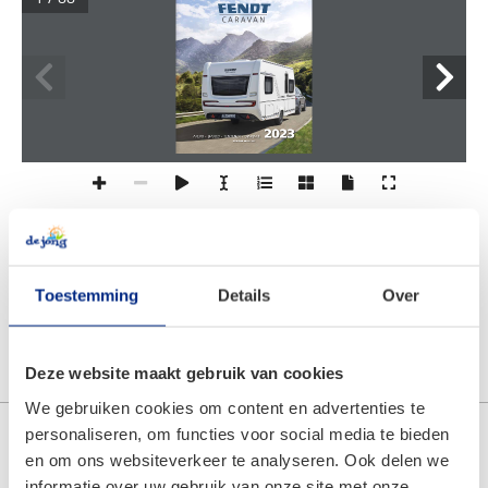
2023
APERO • BIANCO • TENDENZA • DIAMANT
www.fendt-caravan.com 
Toestemming
Details
Over
< Terug naar overzicht
Deze website maakt gebruik van cookies
We gebruiken cookies om content en advertenties te
personaliseren, om functies voor social media te bieden
Categorieën
en om ons websiteverkeer te analyseren. Ook delen we
informatie over uw gebruik van onze site met onze