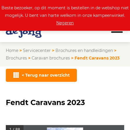
0
Actuele aanbod
Beste bezoeker, op dit moment is bestellen in de webshop niet
mogelijk. U bent van harte welkom in onze kampeerwinkel.
Negeren
Home
>
Servicecenter
>
Brochures en handleidingen
>
Brochures
>
Caravan brochures
>
Fendt Caravans 2023
< Terug naar overzicht
Fendt Caravans 2023
1 / 88