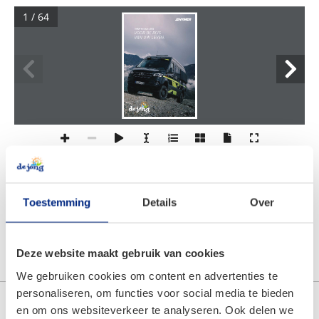
1 / 64
HYMER-buscampers 2022
VOOR DE REIS 
VAN UW LEVEN.
Toestemming
Details
Over
< Terug naar overzicht
Deze website maakt gebruik van cookies
We gebruiken cookies om content en advertenties te
personaliseren, om functies voor social media te bieden
en om ons websiteverkeer te analyseren. Ook delen we
Categorieën