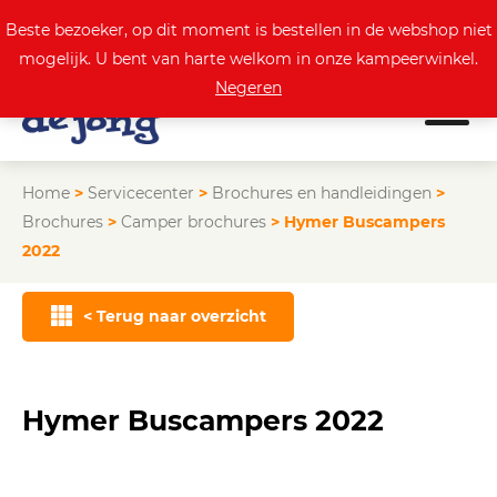
0
Actuele aanbod
Beste bezoeker, op dit moment is bestellen in de webshop niet
mogelijk. U bent van harte welkom in onze kampeerwinkel.
Negeren
Home
>
Servicecenter
>
Brochures en handleidingen
>
Brochures
>
Camper brochures
>
Hymer Buscampers
2022
< Terug naar overzicht
Hymer Buscampers 2022