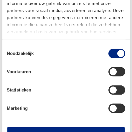
informatie over uw gebruik van onze site met onze
Caravans
partners voor social media, adverteren en analyse. Deze
partners kunnen deze gegevens combineren met andere
Campers
informatie die u aan ze heeft verstrekt of die ze hebben
Tenten
verzameld op basis van uw gebruik van hun services.
Shop
Toestemmingsselectie
Noodzakelijk
Servicecenter
Service
Voorkeuren
Camperplaats
Statistieken
Onderdelen aanvraag
Bestelinformatie
Marketing
Verzendinformatie
Retouren