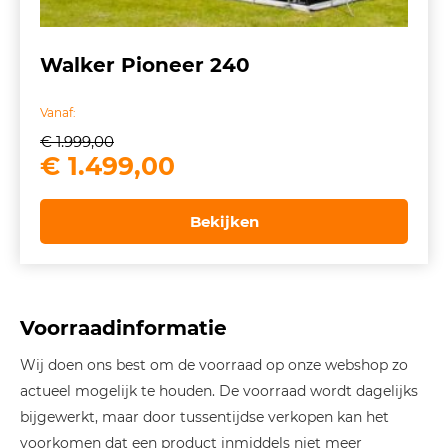
Walker Pioneer 240
Vanaf:
€
1.999,00
Oorspronkelijke
Huidige
€
1.499,00
prijs
prijs
was:
is:
Bekijken
€ 1.999,00.
€ 1.499,00.
Voorraadinformatie
Wij doen ons best om de voorraad op onze webshop zo
actueel mogelijk te houden. De voorraad wordt dagelijks
bijgewerkt, maar door tussentijdse verkopen kan het
voorkomen dat een product inmiddels niet meer