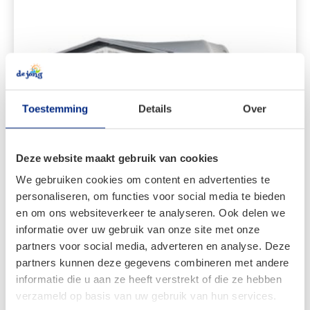
Toestemming
Details
Over
Deze website maakt gebruik van cookies
We gebruiken cookies om content en advertenties te
Dorema Diamond XL270
personaliseren, om functies voor social media te bieden
en om ons websiteverkeer te analyseren. Ook delen we
Vanaf:
informatie over uw gebruik van onze site met onze
€
2.699,00
partners voor social media, adverteren en analyse. Deze
Oorspronkelijke
Huidige
€
1.889,00
partners kunnen deze gegevens combineren met andere
prijs
prijs
informatie die u aan ze heeft verstrekt of die ze hebben
was:
is:
verzameld op basis van uw gebruik van hun services.
Bekijken