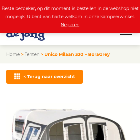
0
Actuele aanbod
Beste bezoeker, op dit moment is bestellen in de webshop niet
mogelijk. U bent van harte welkom in onze kampeerwinkel.
Negeren
Home
>
Tenten
>
Unico Milaan 320 – BoraGrey
< Terug naar overzicht