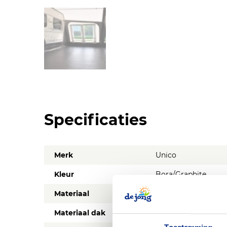
Specificaties
Merk
Unico
Kleur
Bora/Graphite
Materiaal
Ten Cate All Season
Materiaal dak
Ten Cate All Season