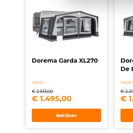
Dorema Garda XL270
Dor
De 
Vanaf:
Vanaf:
€
2.513,00
€
2.2
Oorspronkelijke
Huidige
Oor
€
1.495,00
€
1
prijs
prijs
pri
was:
is:
wa
Bekijken
€ 2.513,00.
€ 1.495,00.
€ 2