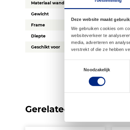
Toestemming
Materiaal wanden
Ten Cate All Season
Gewicht
Ca. 26 kg
Deze website maakt gebruik
Frame
Aluminium
We gebruiken cookies om cont
websiteverkeer te analyseren
Diepte
280 cm
media, adverteren en analys
Geschikt voor
Jaarplaats (alle sei
verstrekt of die ze hebben v
Toestemmingsselectie
Noodzakelijk
Gerelateerde product