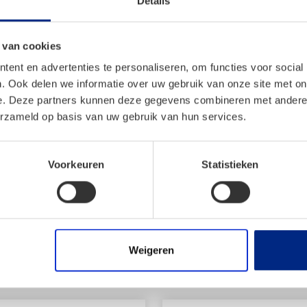
Details
 Design
(L-5000) model, met een d
 van cookies
De tent biedt driepuntsven
ent en advertenties te personaliseren, om functies voor social
blinderingskleppen, afne
. Ook delen we informatie over uw gebruik van onze site met on
Uitbreiding is mogelijk met
e. Deze partners kunnen deze gegevens combineren met andere i
en een inritsbaar gaaspane
zoenen)
erzameld op basis van uw gebruik van hun services.
Cate All Season-doek en u
blijft de tent altijd stra
Voorkeuren
Statistieken
en Quick Lock-steunen. Uni
waardoor de tent snel en e
Weigeren
en