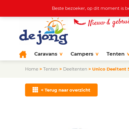
Actuele aanbod
+31 (0)38 44
Beste bezoeker, op dit moment is b
Caravans
Campers
Tenten
Home
>
Tenten
>
Deeltenten
>
Unico Deeltent 
< Terug naar overzicht