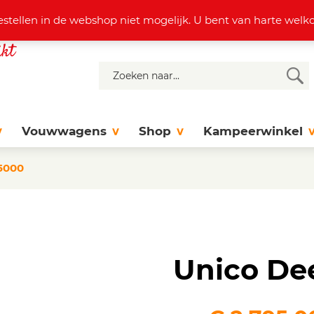
4 37 77
info@dejonghattem.nl
estellen in de webshop niet mogelijk. U bent van harte we
Vouwwagens
Shop
Kampeerwinkel
5000
Unico De