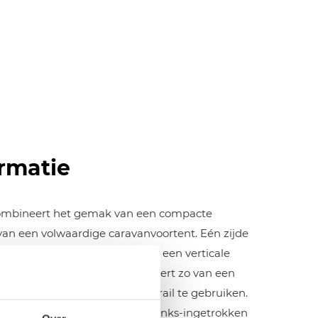
rmatie
combineert het gemak van een compacte
van een volwaardige caravanvoortent. Eén zijde
vanrail, de andere sluit aan met een verticale
iceluiken vrij blijven. U profiteert zo van een
 voortent zonder de volledige rail te gebruiken.
jgbaar als rechts- (R-5000) en links-ingetrokken