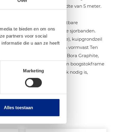
Over
iepte van 280 cm en een breedte van 5 meter.
tilatie, grote ramen met afsluitbare
 media te bieden en om ons
embare slikranden en duurzame sjorbanden.
ze partners voor social
 een petluifel, dakluifel (deluxe), kuipgrondzeil
nformatie die u aan ze heeft
el. Gemaakt van sterk, licht en vormvast Ten
itgevoerd in de moderne kleur Bora Graphite,
k dankzij het verstelbare aluminium boogstokframe
Marketing
ek is dat slechts één steunstok nodig is,
envoudig op te zetten is.
Alles toestaan