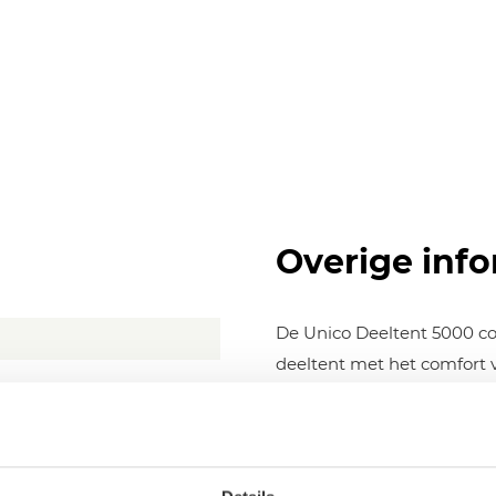
Overige info
De Unico Deeltent 5000 
deeltent met het comfort 
schuift volledig in de cara
strook, zodat ramen en serv
stabiele, goed ventilerende
De Deeltent 5000 is verkri