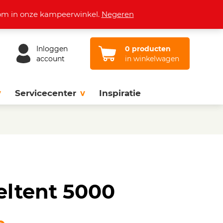
Openingstijden
Vacatures
Contact
lkom in onze kampeerwinkel.
Negeren
Inloggen
0 producten
account
in winkelwagen
Servicecenter
Inspiratie
eltent 5000