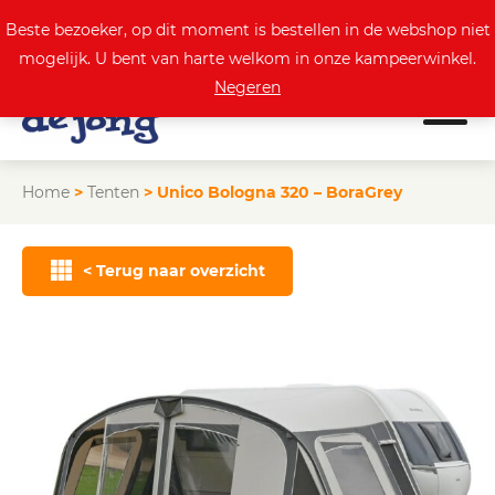
0
Actuele aanbod
Beste bezoeker, op dit moment is bestellen in de webshop niet
mogelijk. U bent van harte welkom in onze kampeerwinkel.
Negeren
Home
>
Tenten
>
Unico Bologna 320 – BoraGrey
< Terug naar overzicht