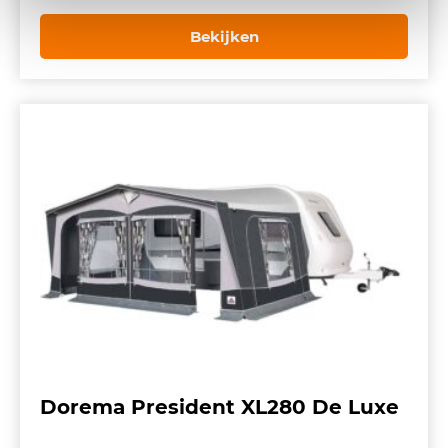
prijs
prijs
was:
is:
Bekijken
€ 2.970,00.
€ 2.673,00.
Dorema President XL280 De Luxe