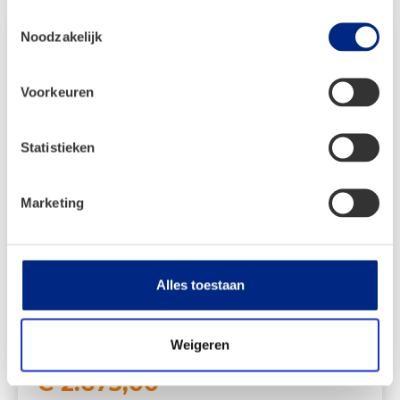
Toestemmingsselectie
Noodzakelijk
Voorkeuren
Statistieken
Marketing
Alles toestaan
Isabella Commodore Dawn
Vanaf:
Weigeren
€
2.970,00
Oorspronkelijke
Huidige
€
2.673,00