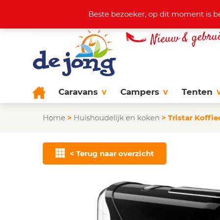
Actuele aanbod
+31 (0)38 44
Beste bezoeker, op dit moment is b
Caravans
Campers
Tenten
Home
>
Huishoudelijk en koken
>
Tristar Koff
< Terug naar overzicht