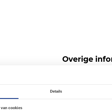
Overige info
De Tristar CM-2300 Capsul
hoger niveau. Dit gebruiks
Nespresso-capsules, heeft
Details
watertank van 900 ml. Zo 
espresso. Dankzij de hoge
 van cookies
koffiecapsule: rijke aroma