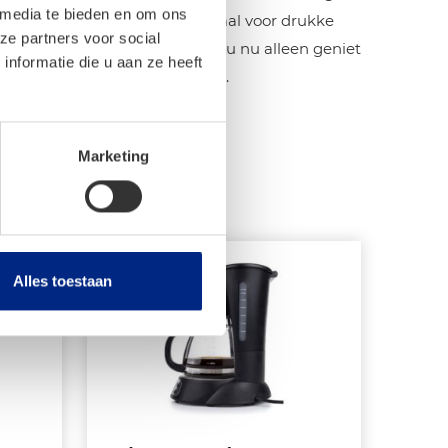
 media te bieden en om ons
nt minder vaak bijvullen, ideaal voor drukke
ze partners voor social
e kopjes achter elkaar zet. Of u nu alleen geniet
nformatie die u aan ze heeft
tar CM-2300 staat voor je klaar.
Marketing
Alles toestaan