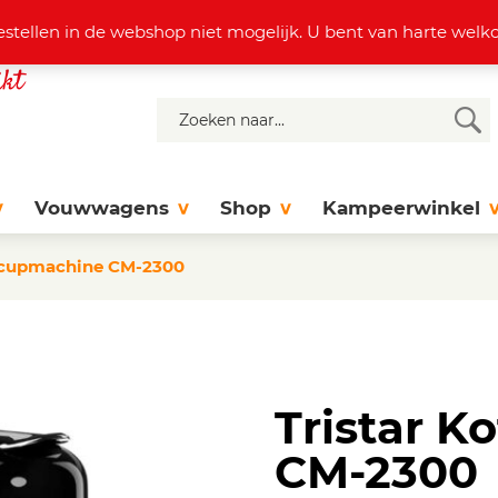
4 37 77
info@dejonghattem.nl
estellen in de webshop niet mogelijk. U bent van harte we
Vouwwagens
Shop
Kampeerwinkel
iecupmachine CM-2300
Tristar K
CM-2300