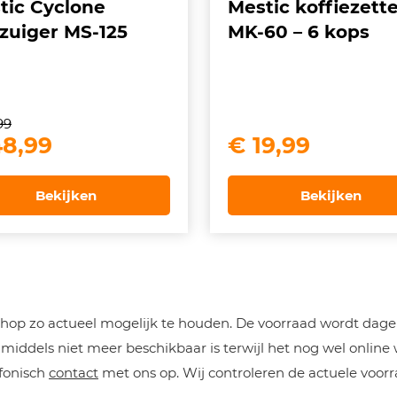
tic Cyclone
Mestic koffiezette
fzuiger MS-125
MK-60 – 6 kops
99
spronkelijke
Huidige
8,99
€
19,99
js
prijs
s:
is:
Bekijken
Bekijken
4,99.
€ 48,99.
op zo actueel mogelijk te houden. De voorraad wordt dageli
iddels niet meer beschikbaar is terwijl het nog wel online
efonisch
contact
met ons op. Wij controleren de actuele voorr