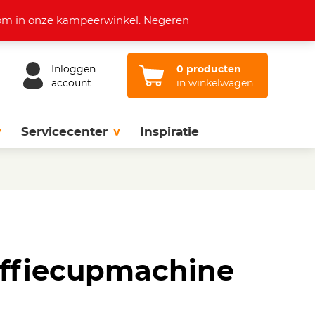
Openingstijden
Vacatures
Contact
lkom in onze kampeerwinkel.
Negeren
Inloggen
0 producten
account
in winkelwagen
Servicecenter
Inspiratie
offiecupmachine