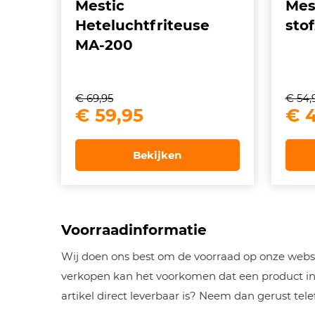
Mestic
Mes
Heteluchtfriteuse
sto
MA-200
€
69,95
€
54,
Oorspronkelijke
Huidige
Oor
€
59,95
€
4
prijs
prijs
pri
was:
is:
wa
Bekijken
€ 69,95.
€ 59,95.
€ 5
Voorraadinformatie
Wij doen ons best om de voorraad op onze websh
verkopen kan het voorkomen dat een product inm
artikel direct leverbaar is? Neem dan gerust tel