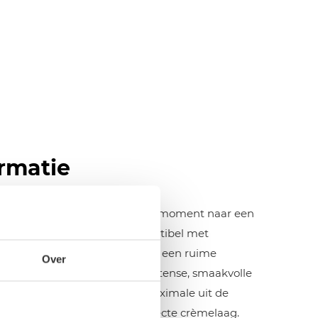
rmatie
e Koffiemachine tilt het koffiemoment naar een
vriendelijke apparaat is compatibel met
 een krachtige 20 bar pomp en een ruime
Over
zet u snel en eenvoudig een intense, smaakvolle
 druk haalt de machine het maximale uit de
’s, een volle smaak en een perfecte crèmelaag.