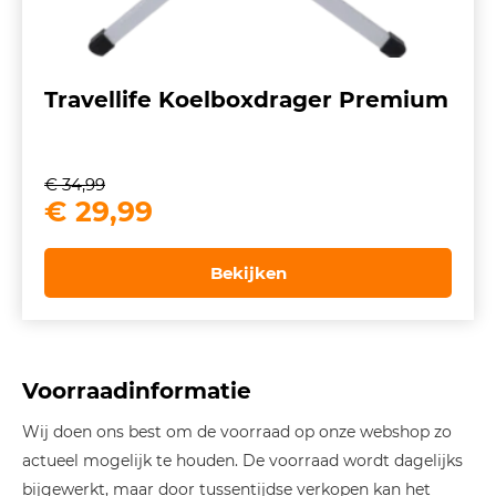
Travellife Koelboxdrager Premium
€
34,99
Oorspronkelijke
Huidige
€
29,99
prijs
prijs
was:
is:
Bekijken
€ 34,99.
€ 29,99.
Voorraadinformatie
Wij doen ons best om de voorraad op onze webshop zo
actueel mogelijk te houden. De voorraad wordt dagelijks
bijgewerkt, maar door tussentijdse verkopen kan het