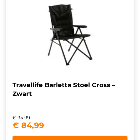
Travellife Barletta Stoel Cross –
Zwart
€
94,99
Oorspronkelijke
Huidige
€
84,99
prijs
prijs