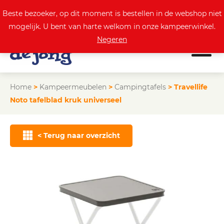
0
Actuele aanbod
Beste bezoeker, op dit moment is bestellen in de webshop niet
mogelijk. U bent van harte welkom in onze kampeerwinkel.
Negeren
Home
>
Kampeermeubelen
>
Campingtafels
>
Travellife
Noto tafelblad kruk universeel
< Terug naar overzicht