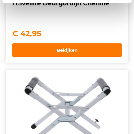
Travellife Deurgordijn Chenille
€
42,95
Bekijken