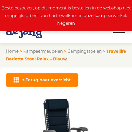
0
Actuele aanbod
Beste bezoeker, op dit moment is bestellen in de webshop niet
mogelijk. U bent van harte welkom in onze kampeerwinkel.
Negeren
Home
>
Kampeermeubelen
>
Campingstoelen
>
Travellife
Barletta Stoel Relax – Blauw
< Terug naar overzicht