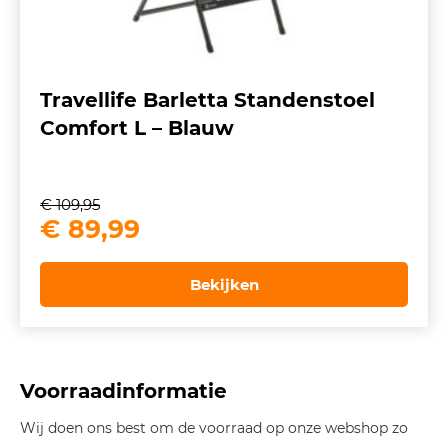
Travellife Barletta Standenstoel
Comfort L – Blauw
€
109,95
Oorspronkelijke
Huidige
€
89,99
prijs
prijs
was:
is:
Bekijken
€ 109,95.
€ 89,99.
Voorraadinformatie
Wij doen ons best om de voorraad op onze webshop zo