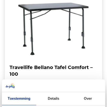
Travellife Bellano Tafel Comfort –
100
€
109,95
Oorspronkelijke
Huidige
€
99,99
Toestemming
Details
Over
prijs
prijs