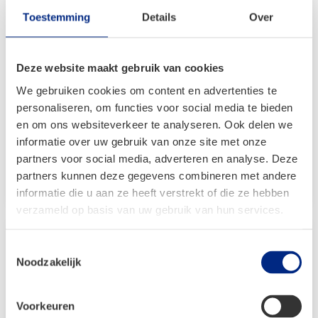
Toestemming
Details
Over
Primagaz EasyBlue XL 9,5kg
Deze website maakt gebruik van cookies
We gebruiken cookies om content en advertenties te
personaliseren, om functies voor social media te bieden
en om ons websiteverkeer te analyseren. Ook delen we
€
98,99
informatie over uw gebruik van onze site met onze
partners voor social media, adverteren en analyse. Deze
Bekijken
partners kunnen deze gegevens combineren met andere
informatie die u aan ze heeft verstrekt of die ze hebben
verzameld op basis van uw gebruik van hun services.
Toestemmingsselectie
Noodzakelijk
Voorkeuren