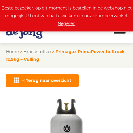
0
Actuele aanbod
Beste bezoeker, op dit moment is bestellen in de webshop niet
mogelijk. U bent van harte welkom in onze kampeerwinkel.
Negeren
Home
>
Brandstoffen
>
Primagaz PrimaPower heftruck
12,9kg – Vulling
< Terug naar overzicht