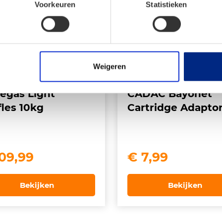
Voorkeuren
Statistieken
Weigeren
egas Light
CADAC Bayonet
fles 10kg
Cartridge Adapto
09,99
€
7,99
Bekijken
Bekijken