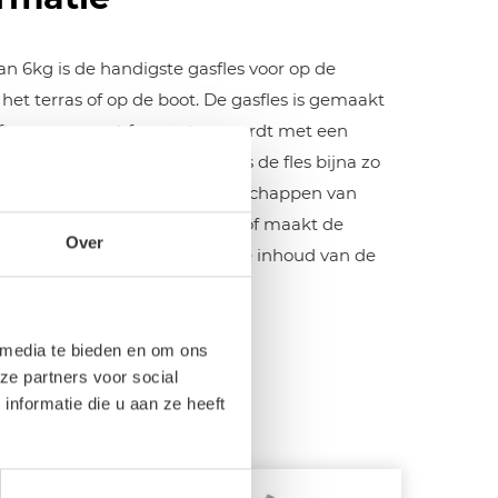
an 6kg is de handigste gasfles voor op de
het terras of op de boot. De gasfles is gemaakt
eeft een compact formaat en wordt met een
 Door het lichtgewicht staal is de fles bijna zo
n, maar met de veiligheidseigenschappen van
omische handgreep uit kunststof maakt de
Over
 om te dragen. Bovendien is de inhoud van de
dige Primagaz-app.
 media te bieden en om ons
ze partners voor social
nformatie die u aan ze heeft