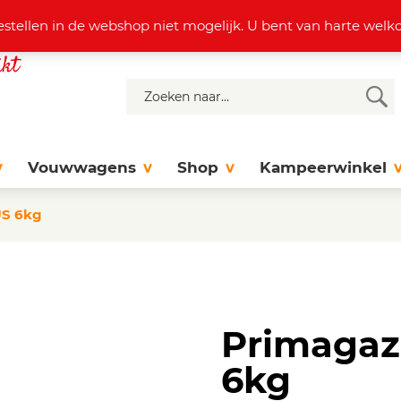
4 37 77
info@dejonghattem.nl
estellen in de webshop niet mogelijk. U bent van harte we
Vouwwagens
Shop
Kampeerwinkel
US 6kg
Primagaz
6kg