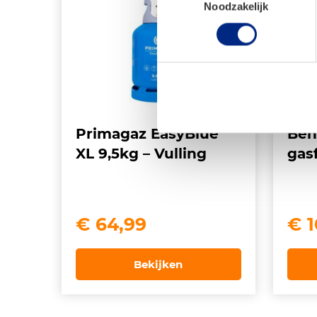
Noodzakelijk
Primagaz EasyBlue
Ben
XL 9,5kg – Vulling
gas
€
64,99
€
1
Bekijken