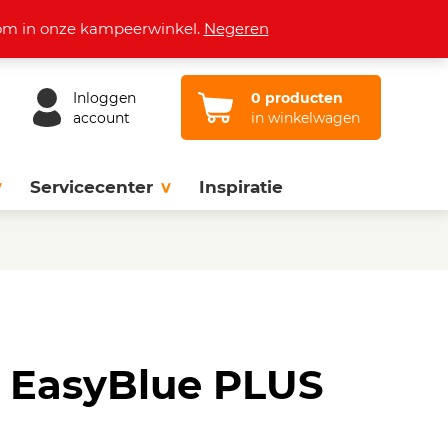
Openingstijden
Vacatures
Contact
lkom in onze kampeerwinkel.
Negeren
Inloggen
0 producten
account
in winkelwagen
Servicecenter
Inspiratie
 EasyBlue PLUS