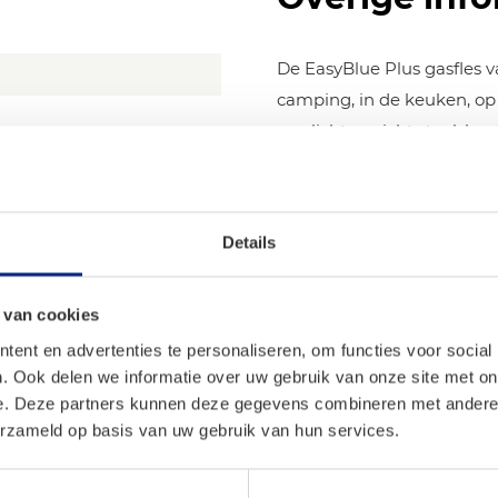
De EasyBlue Plus gasfles v
camping, in de keuken, op 
van lichtgewicht staal, h
statiegeldsysteem geleverd.
licht als kunststof-flesse
staal. De robuuste, ergon
Details
gasfles nog gemakkelijker
fles meetbaar met de han
 van cookies
ent en advertenties te personaliseren, om functies voor social
. Ook delen we informatie over uw gebruik van onze site met on
en
e. Deze partners kunnen deze gegevens combineren met andere i
erzameld op basis van uw gebruik van hun services.