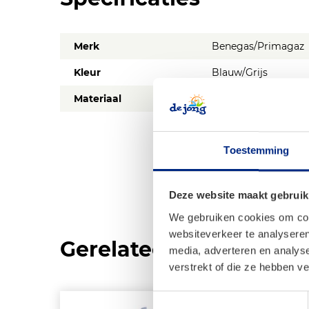
Merk
Benegas/Primagaz
Kleur
Blauw/Grijs
Materiaal
Lichtgewicht staal
Toestemming
Deze website maakt gebruik
We gebruiken cookies om cont
websiteverkeer te analyseren
Gerelateerde product
media, adverteren en analys
verstrekt of die ze hebben v
Toestemmingsselectie