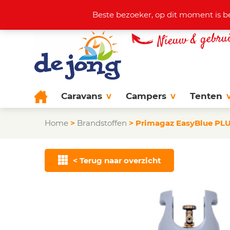
Actuele aanbod
+31 (0)38 44
Beste bezoeker, op dit moment is b
Caravans
Campers
Tenten
Home
>
Brandstoffen
>
Primagaz EasyBlue PL
< Terug naar overzicht