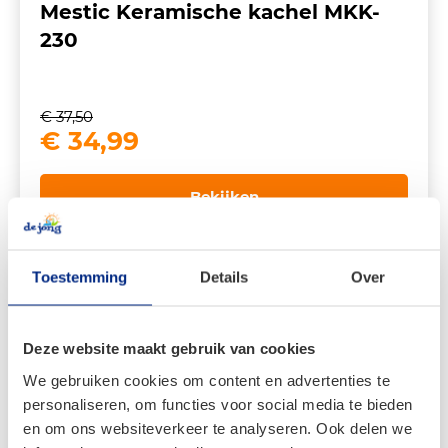
Mestic Keramische kachel MKK-
230
€
37,50
Oorspronkelijke
Huidige
€
34,99
prijs
prijs
was:
is:
Bekijken
€ 37,50.
€ 34,99.
Toestemming
Details
Over
Deze website maakt gebruik van cookies
We gebruiken cookies om content en advertenties te
personaliseren, om functies voor social media te bieden
en om ons websiteverkeer te analyseren. Ook delen we