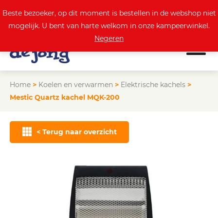
0
Actuele aanbod
Beste bezoeker, op dit moment is bestellen in de webshop niet
mogelijk. U bent van harte welkom in onze kampeerwinkel.
Negeren
Home
>
Koelen en verwarmen
>
Elektrische kachels
>
Mestic Quartz kachel MQK-200
< Terug naar overzicht