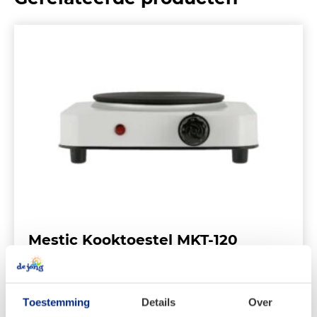
Mestic Kooktoestel MKT-120
€
19,95
Toestemming
Details
Over
Oorspronkelijke
Huidige
€
16,99