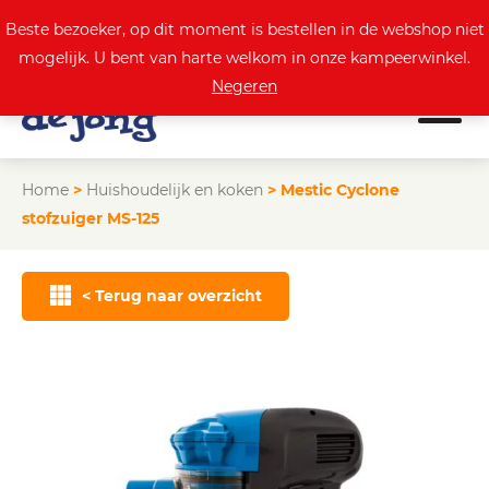
0
Actuele aanbod
Beste bezoeker, op dit moment is bestellen in de webshop niet
mogelijk. U bent van harte welkom in onze kampeerwinkel.
Negeren
Home
>
Huishoudelijk en koken
>
Mestic Cyclone
stofzuiger MS-125
< Terug naar overzicht