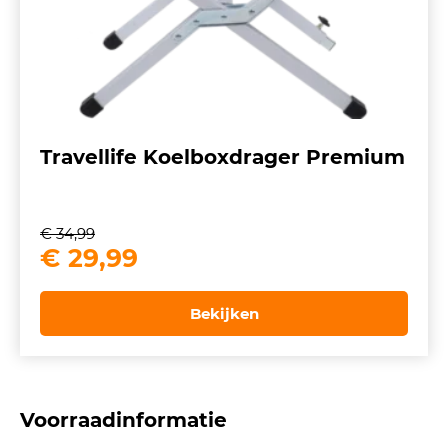
Travellife Koelboxdrager Premium
€
34,99
Oorspronkelijke
Huidige
€
29,99
prijs
prijs
was:
is:
Bekijken
€ 34,99.
€ 29,99.
Voorraadinformatie