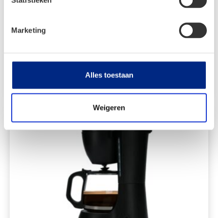
Marketing
€
31,99
Alles toestaan
Bekijken
Weigeren