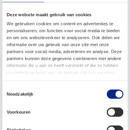
prijs
prijs
was:
is:
Bekijken
Deze website maakt gebruik van cookies
€ 19,95.
€ 16,99.
We gebruiken cookies om content en advertenties te
personaliseren, om functies voor social media te bieden
en om ons websiteverkeer te analyseren. Ook delen we
informatie over uw gebruik van onze site met onze
partners voor social media, adverteren en analyse. Deze
partners kunnen deze gegevens combineren met andere
informatie die u aan ze heeft verstrekt of die ze hebben
verzameld op basis van uw gebruik van hun services.
Toestemmingsselectie
Noodzakelijk
Voorkeuren
Mestic Koelboxdrager MCCB-300
Blackline
Statistieken