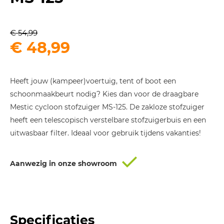
€
54,99
Oorspronkelijke
Huidige
€
48,99
prijs
prijs
was:
is:
Heeft jouw (kampeer)voertuig, tent of boot een
€ 54,99.
€ 48,99.
schoonmaakbeurt nodig? Kies dan voor de draagbare
Mestic cycloon stofzuiger MS-125. De zakloze stofzuiger
heeft een telescopisch verstelbare stofzuigerbuis en een
uitwasbaar filter. Ideaal voor gebruik tijdens vakanties!
Aanwezig in onze showroom
Specificaties