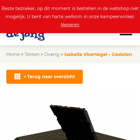
0
Actuele aanbod
Beste bezoeker, op dit moment is bestellen in de webshop niet
mogelijk. U bent van harte welkom in onze kampeerwinkel.
Negeren
Home
>
Tenten
>
Overig
>
Isabella Vloertegel – Gesloten
< Terug naar overzicht