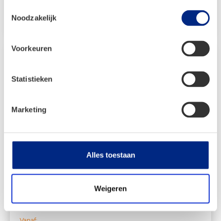
was:
is:
Toestemmingsselectie
Bekijken
Noodzakelijk
€ 2.084,00.
€ 1.240,00.
Voorkeuren
Statistieken
Marketing
Alles toestaan
Weigeren
Dorema Garda XL270 – Blauw
Vanaf: