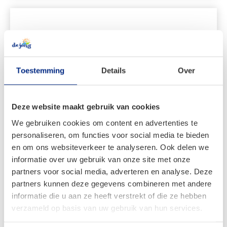
Toestemming
Details
Over
Deze website maakt gebruik van cookies
We gebruiken cookies om content en advertenties te
personaliseren, om functies voor social media te bieden
en om ons websiteverkeer te analyseren. Ook delen we
informatie over uw gebruik van onze site met onze
Dorema Garda 240
partners voor social media, adverteren en analyse. Deze
partners kunnen deze gegevens combineren met andere
Vanaf:
informatie die u aan ze heeft verstrekt of die ze hebben
€
2.084,00
verzameld op basis van uw gebruik van hun services.
Oorspronkelijke
Huidige
€
1.240,00
prijs
prijs