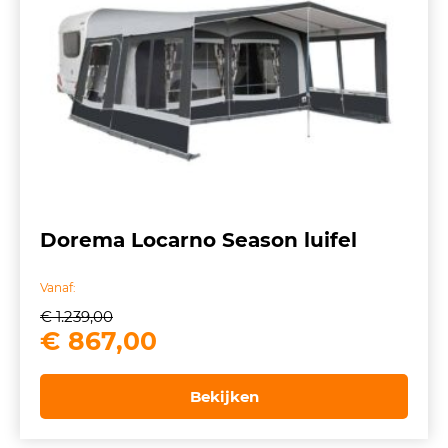
Dorema Locarno Season luifel
Vanaf:
€
1.239,00
Oorspronkelijke
Huidige
€
867,00
prijs
prijs
was:
is:
Bekijken
€ 1.239,00.
€ 867,00.