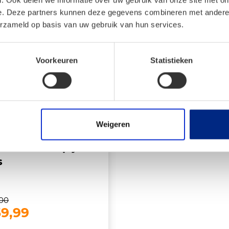
n
e. Deze partners kunnen deze gegevens combineren met andere i
erzameld op basis van uw gebruik van hun services.
Voorkeuren
Statistieken
Weigeren
lon® tenttapijt –
s
,00
spronkelijke
Huidige
9,99
js
prijs