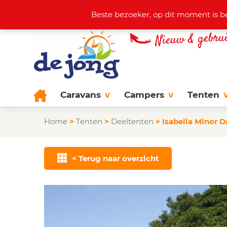
Actuele aanbod
+31 (0)38 44
Beste bezoeker, op dit moment is b
Caravans
Campers
Tenten
Home
>
Tenten
>
Deeltenten
>
Isabella Minor 
< Terug naar overzicht