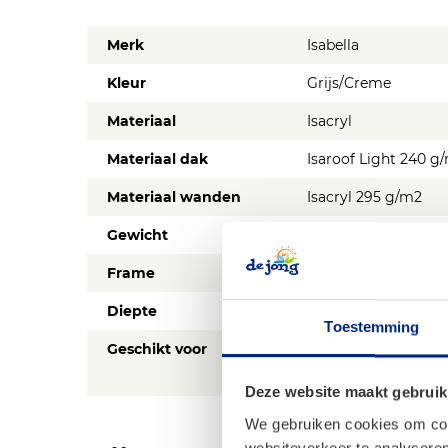
Merk
Isabella
Kleur
Grijs/Creme
Materiaal
Isacryl
Materiaal dak
Isaroof Light 240 g
Materiaal wanden
Isacryl 295 g/m2
Gewicht
Ca. 28,1 kg
Frame
CarbonX Glasfiber 
Diepte
200 cm
Toestemming
Geschikt voor
Jaarplaats (alle sei
(lichtgewicht)
Deze website maakt gebruik
We gebruiken cookies om cont
websiteverkeer te analyseren