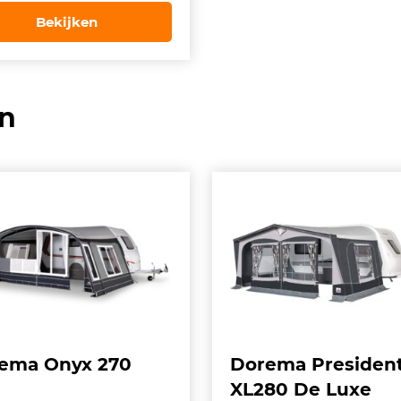
s:
is:
Bekijken
01,00.
€ 69,99.
en
ema Onyx 270
Dorema Presiden
XL280 De Luxe