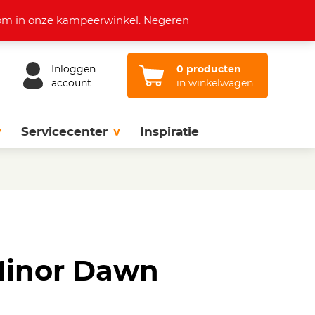
Openingstijden
Vacatures
Contact
lkom in onze kampeerwinkel.
Negeren
Inloggen
0 producten
account
in winkelwagen
Servicecenter
Inspiratie
 Minor Dawn