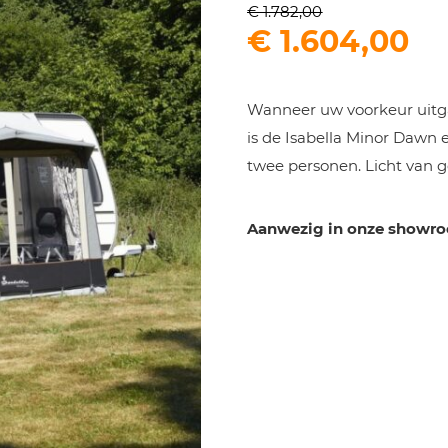
€
1.782,00
Oorspronkel
Hu
€
1.604,00
prijs
pr
was:
is:
Wanneer uw voorkeur uitga
€ 1.782,00.
€ 
is de Isabella Minor Dawn e
twee personen. Licht van g
Aanwezig in onze showr