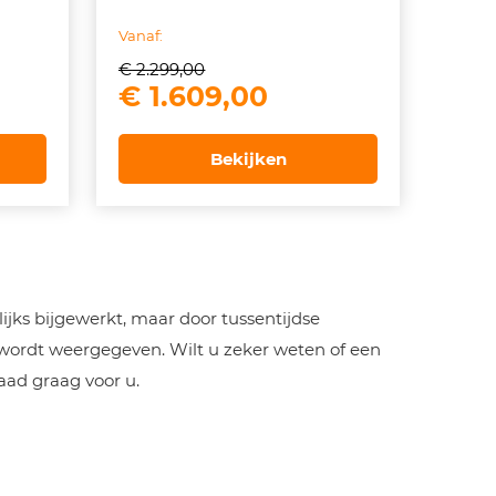
Vanaf:
€
2.299,00
ke
ige
Oorspronkelijke
Huidige
€
1.609,00
prijs
prijs
was:
is:
Bekijken
827,00.
€ 2.299,00.
€ 1.609,00.
jks bijgewerkt, maar door tussentijdse
 wordt weergegeven. Wilt u zeker weten of een
aad graag voor u.