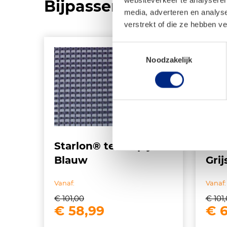
Bijpassende producte
media, adverteren en analys
verstrekt of die ze hebben v
Toestemmingsselectie
Noodzakelijk
Starlon® tenttapijt –
Star
Blauw
Grij
Vanaf:
Vanaf:
€
101,00
€
101
Oorspronkelijke
Huidige
Oor
€
58,99
€
6
prijs
prijs
pri