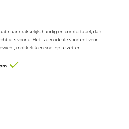
ijke
idige
ijs
at naar makkelijk, handig en comfortabel, dan
1.604,00.
cht iets voor u. Het is een ideale voortent voor
ewicht, makkelijk en snel op te zetten.
oom