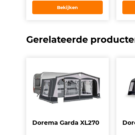
was:
is:
wa
Bekijken
€ 101,00.
€ 58,99.
€ 1
Gerelateerde product
Dorema Garda XL270
Dor