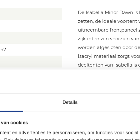
De Isabella Minor Dawn is 
zetten, dé ideale voortent
uitneembare frontpaneel zo
zijkanten zijn voorzien va
worden afgesloten door de
/m2
Isacryl materiaal zorgt vo
deeltenten van Isabella is
Isabella Minor Dawn word
voorgemonteerd lichtgewi
frame
voor extra opzetgemak.
Details
zoenen), Trekken
 van cookies
ent en advertenties te personaliseren, om functies voor social
. Ook delen we informatie over uw gebruik van onze site met on