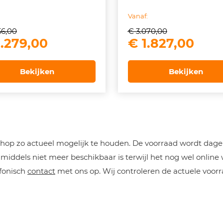
Vanaf:
56,00
€
3.070,00
spronkelijke
Huidige
Oorspronkelij
Huid
.279,00
€
1.827,00
js
prijs
prijs
prijs
s:
is:
was:
is:
Bekijken
Bekijken
.256,00.
€ 2.279,00.
€ 3.070,00.
€ 1.
op zo actueel mogelijk te houden. De voorraad wordt dageli
iddels niet meer beschikbaar is terwijl het nog wel online
efonisch
contact
met ons op. Wij controleren de actuele voorr