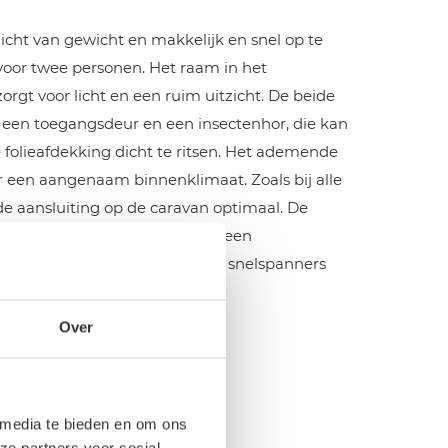
licht van gewicht en makkelijk en snel op te
 voor twee personen. Het raam in het
rgt voor licht en een ruim uitzicht. De beide
n een toegangsdeur en een insectenhor, die kan
 folieafdekking dicht te ritsen. Het ademende
or een aangenaam binnenklimaat. Zoals bij alle
 de aansluiting op de caravan optimaal. De
t standaard geleverd met met een
cht CarbonX frame met IsaFix snelspanners
Over
 media te bieden en om ons
ze partners voor social