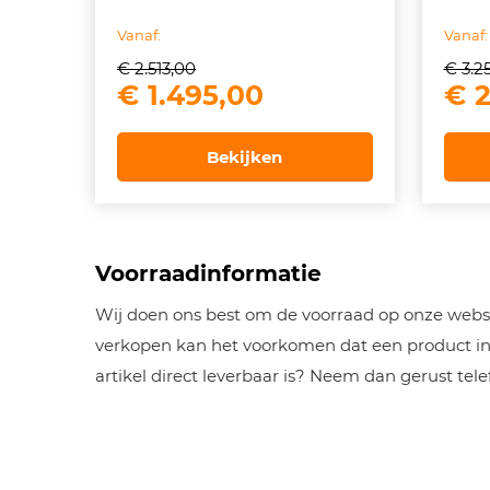
Vanaf:
Vanaf:
€
2.513,00
€
3.2
Oorspronkelijke
Huidige
Oor
€
1.495,00
€
2
prijs
prijs
pri
was:
is:
wa
Bekijken
€ 2.513,00.
€ 1.495,00.
€ 3
Voorraadinformatie
Wij doen ons best om de voorraad op onze websh
verkopen kan het voorkomen dat een product inm
artikel direct leverbaar is? Neem dan gerust tel