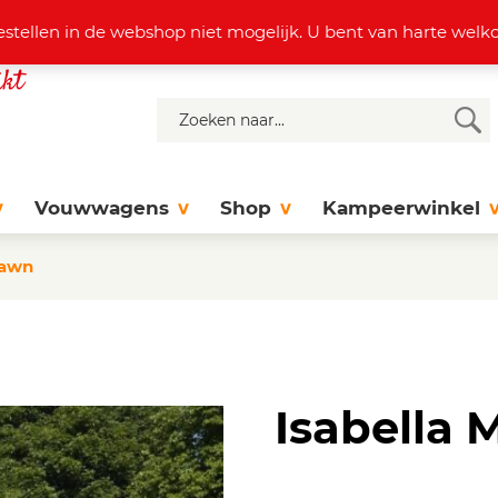
4 37 77
info@dejonghattem.nl
estellen in de webshop niet mogelijk. U bent van harte we
Vouwwagens
Shop
Kampeerwinkel
Dawn
Isabella