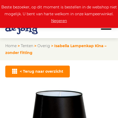
0
Actuele aanbod
Beste bezoeker, op dit moment is bestellen in de webshop niet
mogelijk. U bent van harte welkom in onze kampeerwinkel.
Negeren
Home
>
Tenten
>
Overig
>
Isabella Lampenkap Kina –
zonder fitting
< Terug naar overzicht