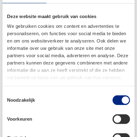
Dorema Garda XL270 – Blauw
Deze website maakt gebruik van cookies
Vanaf:
€
2.119,00
We gebruiken cookies om content en advertenties te
Oorspronkelijke
Huidige
€
1.196,00
personaliseren, om functies voor social media te bieden
prijs
prijs
en om ons websiteverkeer te analyseren. Ook delen we
was:
is:
informatie over uw gebruik van onze site met onze
Bekijken
€ 2.119,00.
€ 1.196,00.
partners voor social media, adverteren en analyse. Deze
partners kunnen deze gegevens combineren met andere
informatie die u aan ze heeft verstrekt of die ze hebben
verzameld op basis van uw gebruik van hun services.
Toestemmingsselectie
Noodzakelijk
Voorkeuren