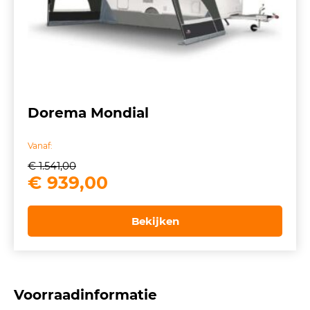
Dorema Mondial
Vanaf:
€
1.541,00
Oorspronkelijke
Huidige
€
939,00
prijs
prijs
was:
is:
Bekijken
€ 1.541,00.
€ 939,00.
Voorraadinformatie