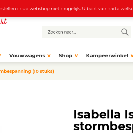
4 37 77
info@dejonghattem.nl
estellen in de webshop niet mogelijk. U bent van harte we
Vouwwagens
Shop
Kampeerwinkel
ormbespanning (10 stuks)
Isabella I
stormbes