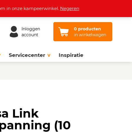
Openingstijden
Vacatures
Contact
lkom in onze kampeerwinkel.
Negeren
Inloggen
0 producten
account
in winkelwagen
Servicecenter
Inspiratie
sa Link
panning (10