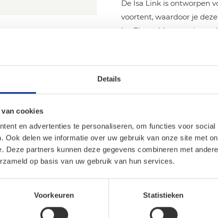
De Isa Link is ontworpen v
voortent, waardoor je dez
Isa Flex rubbertentringen 
accessoire is geschikt voo
voortenten van Isabella.
Details
en
 van cookies
ent en advertenties te personaliseren, om functies voor social
. Ook delen we informatie over uw gebruik van onze site met on
e. Deze partners kunnen deze gegevens combineren met andere i
erzameld op basis van uw gebruik van hun services.
Voorkeuren
Statistieken