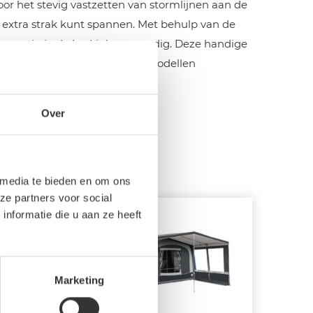
oor het stevig vastzetten van stormlijnen aan de
e extra strak kunt spannen. Met behulp van de
bevestig je de Isa Link eenvoudig. Deze handige
r zowel de nieuwe als oudere modellen
Over
 media te bieden en om ons
ze partners voor social
nformatie die u aan ze heeft
Marketing