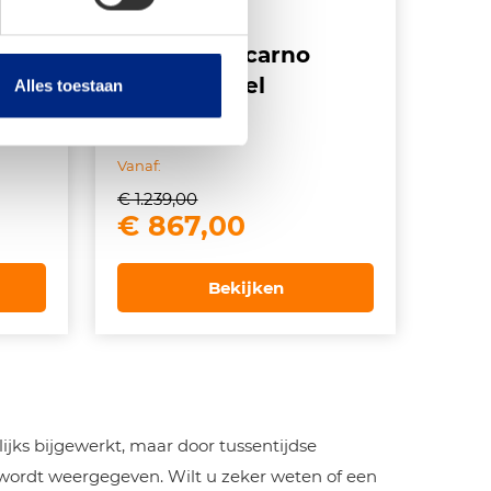
De
Dorema Locarno
nt
Season luifel
Alles toestaan
Vanaf:
€
1.239,00
ke
ge
Oorspronkelijke
Huidige
€
867,00
prijs
prijs
was:
is:
Bekijken
,00.
€ 1.239,00.
€ 867,00.
jks bijgewerkt, maar door tussentijdse
 wordt weergegeven. Wilt u zeker weten of een