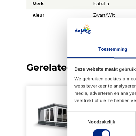
Merk
Isabella
Kleur
Zwart/Wit
Toestemming
Gerelateerde product
Deze website maakt gebruik
We gebruiken cookies om cont
websiteverkeer te analyseren
media, adverteren en analys
verstrekt of die ze hebben v
Toestemmingsselectie
Noodzakelijk