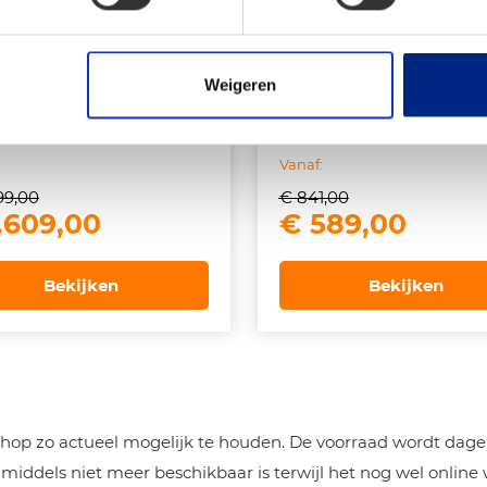
ema Ibiza XL270
Dorema uitbouw 
Luxe
Luxe voor Preside
Weigeren
250
Vanaf:
99,00
€
841,00
spronkelijke
Huidige
Oorspronkelij
Huidi
.609,00
€
589,00
js
prijs
prijs
prijs
s:
is:
was:
is:
Bekijken
Bekijken
.299,00.
€ 1.609,00.
€ 841,00.
€ 589
op zo actueel mogelijk te houden. De voorraad wordt dageli
iddels niet meer beschikbaar is terwijl het nog wel online