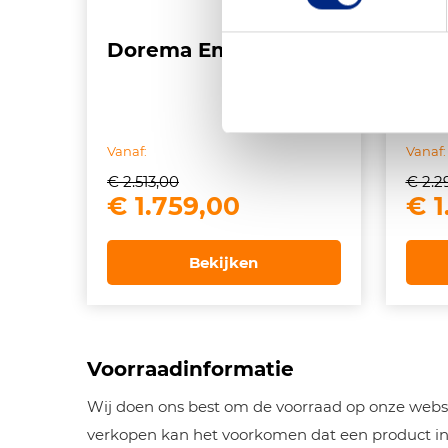
Dorema Emerald 270
Dor
De 
Vanaf:
Vanaf:
€
2.513,00
€
2.2
Oorspronkelijke
Huidige
Oor
€
1.759,00
€
1
prijs
prijs
pri
was:
is:
wa
Bekijken
€ 2.513,00.
€ 1.759,00.
€ 2
Voorraadinformatie
Wij doen ons best om de voorraad op onze websh
verkopen kan het voorkomen dat een product inm