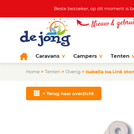
Actuele aanbod
+31 (0)38 44
Beste bezoeker, op dit moment is b
Caravans
Campers
Tenten
Home
>
Tenten
>
Overig
>
Isabella Isa Link st
< Terug naar overzicht