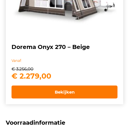
Dorema Onyx 270 – Beige
Vanaf:
€
3.256,00
Oorspronkelijke
Huidige
€
2.279,00
prijs
prijs
was:
is:
Bekijken
€ 3.256,00.
€ 2.279,00.
Voorraadinformatie