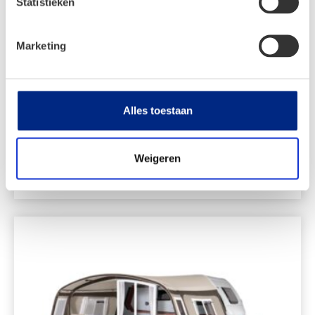
Statistieken
Marketing
Dorema Octavia luifel
Alles toestaan
€
476,00
Vanaf:
Weigeren
Bekijken