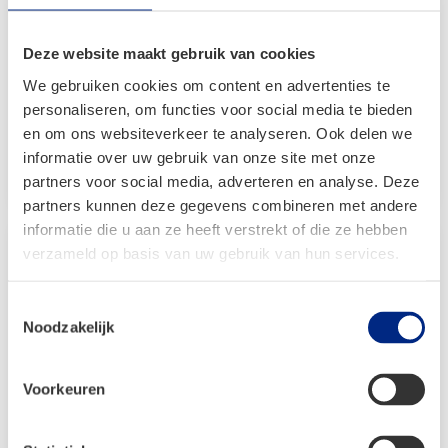
Dorema Multi Nova 240 Excellent
Deze website maakt gebruik van cookies
Vanaf:
€
1.770,00
We gebruiken cookies om content en advertenties te
Oorspronkelijke
Huidige
€
1.239,00
personaliseren, om functies voor social media te bieden
prijs
prijs
en om ons websiteverkeer te analyseren. Ook delen we
was:
is:
informatie over uw gebruik van onze site met onze
Bekijken
€ 1.770,00.
€ 1.239,00.
partners voor social media, adverteren en analyse. Deze
partners kunnen deze gegevens combineren met andere
informatie die u aan ze heeft verstrekt of die ze hebben
verzameld op basis van uw gebruik van hun services.
Toestemmingsselectie
Noodzakelijk
Voorkeuren