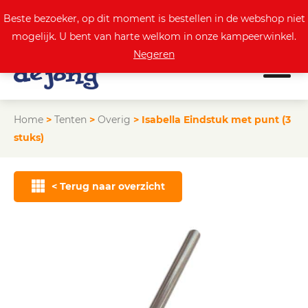
0
Actuele aanbod
Beste bezoeker, op dit moment is bestellen in de webshop niet
mogelijk. U bent van harte welkom in onze kampeerwinkel.
Negeren
Home
>
Tenten
>
Overig
>
Isabella Eindstuk met punt (3
stuks)
< Terug naar overzicht