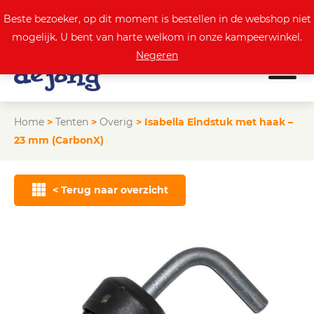
0
Actuele aanbod
Beste bezoeker, op dit moment is bestellen in de webshop niet
mogelijk. U bent van harte welkom in onze kampeerwinkel.
Negeren
Home
>
Tenten
>
Overig
>
Isabella Eindstuk met haak –
23 mm (CarbonX)
< Terug naar overzicht