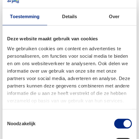
Toestemming
Details
Over
Dorema Daytona XL270
Deze website maakt gebruik van cookies
We gebruiken cookies om content en advertenties te
Vanaf:
personaliseren, om functies voor social media te bieden
€
1.941,00
en om ons websiteverkeer te analyseren. Ook delen we
Oorspronkelijke
Huidige
€
1.359,00
informatie over uw gebruik van onze site met onze
prijs
prijs
partners voor social media, adverteren en analyse. Deze
was:
is:
Bekijken
partners kunnen deze gegevens combineren met andere
€ 1.941,00.
€ 1.359,00.
informatie die u aan ze heeft verstrekt of die ze hebben
verzameld op basis van uw gebruik van hun services.
Toestemmingsselectie
Noodzakelijk