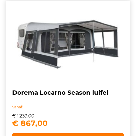
Dorema Locarno Season luifel
Vanaf:
€
1.239,00
Oorspronkelijke
Huidige
€
867,00
prijs
prijs