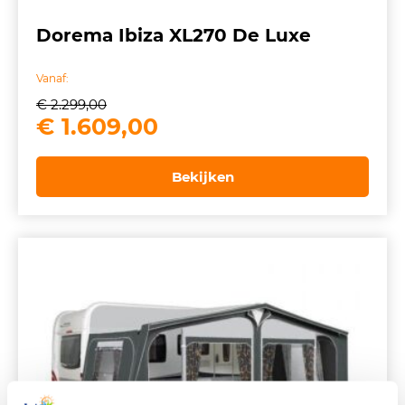
Dorema Ibiza XL270 De Luxe
Vanaf:
€
2.299,00
Oorspronkelijke
Huidige
€
1.609,00
prijs
prijs
was:
is:
Bekijken
€ 2.299,00.
€ 1.609,00.