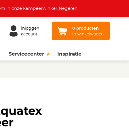
Openingstijden
Vacatures
Contact
lkom in onze kampeerwinkel.
Negeren
Inloggen
0 producten
account
in winkelwagen
Servicecenter
Inspiratie
Aquatex
er