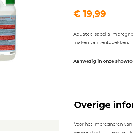
€
19,99
Aquatex Isabella impregnee
maken van tentdoekken.
Aanwezig in onze showr
Overige info
Voor het impregneren van v
vervaardigd op basis van l