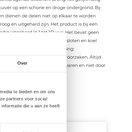
tuiver op een schone en droge ondergrond. Bij
n dienen de delen niet op elkaar te worden
roog en uitgehard zijn. Het product is bij een
dig uitgehard in 1 tot 1/2 uur. Het bevat geen
elen, moet goed worden afgesloten en koel
stand tegen vorst. Waarschuwing:
deming kan het longschade veroorzaken. Altijd
Over
n houden. Goed afgesloten bewaren en niet door
 media te bieden en om ons
ze partners voor social
nformatie die u aan ze heeft