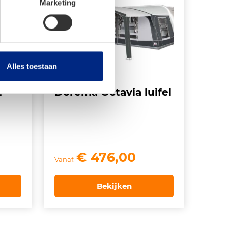
Marketing
Alles toestaan
t
Dorema Octavia luifel
ke
ige
€
476,00
Vanaf:
Bekijken
827,00.