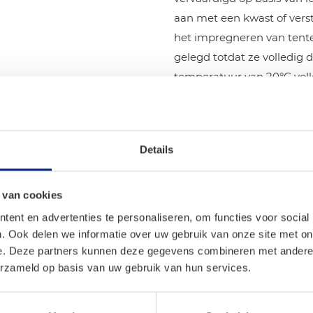
aan met een kwast of vers
het impregneren van tente
gelegd totdat ze volledig d
temperatuur van 20°C volle
chloorhoudende oplosmidd
worden bewaard. Het is be
Brandgevaarlijk en bij ina
Details
buiten bereik van kindere
het riool spoelen.
 van cookies
ent en advertenties te personaliseren, om functies voor social
. Ook delen we informatie over uw gebruik van onze site met on
en
e. Deze partners kunnen deze gegevens combineren met andere i
erzameld op basis van uw gebruik van hun services.