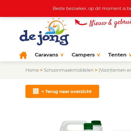
Actuele aanbod
+31 (0)38 44
Beste bezoeker, op dit moment is b
Caravans
Campers
Tenten
Home
>
Schoonmaakmiddelen
>
(Voor)tenten en
< Terug naar overzicht