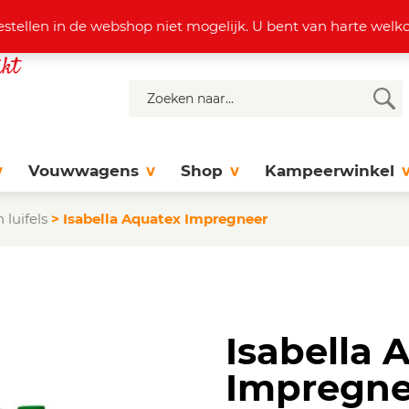
4 37 77
info@dejonghattem.nl
estellen in de webshop niet mogelijk. U bent van harte we
Vouwwagens
Shop
Kampeerwinkel
 luifels
>
Isabella Aquatex Impregneer
Isabella 
Impregne