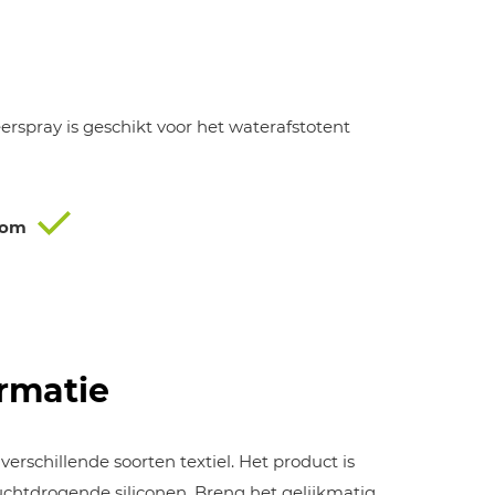
rspray is geschikt voor het waterafstotent
oom
rmatie
erschillende soorten textiel. Het product is
uchtdrogende siliconen. Breng het gelijkmatig