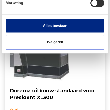
€ 2.119,00.
€ 1.196,00.
Marketing
Alles toestaan
Weigeren
Dorema uitbouw standaard voor
President XL300
Vanaf: