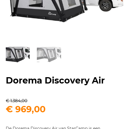
Dorema Discovery Air
€
1.384,00
Oorspronkelijke
Huidige
€
969,00
prijs
prijs
was:
is:
De Dorema Discovery Air van StarCamp is een