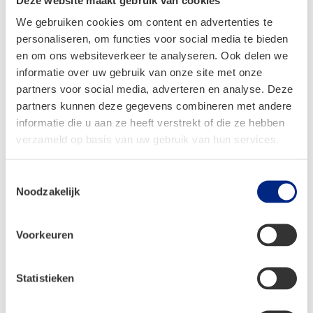
We gebruiken cookies om content en advertenties te
personaliseren, om functies voor social media te bieden
en om ons websiteverkeer te analyseren. Ook delen we
informatie over uw gebruik van onze site met onze
partners voor social media, adverteren en analyse. Deze
partners kunnen deze gegevens combineren met andere
informatie die u aan ze heeft verstrekt of die ze hebben
verzameld op basis van uw gebruik van hun services.
Toestemmingsselectie
Noodzakelijk
Dorema Garda XL270 – Blauw
Voorkeuren
Vanaf:
€
2.119,00
Oorspronkelijke
Huidige
€
1.196,00
Statistieken
prijs
prijs
was:
is:
Bekijken