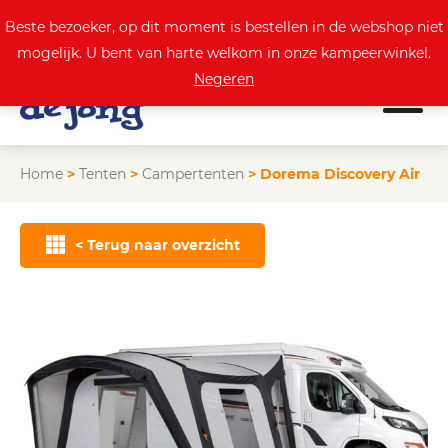
0
Actuele aanbod
Beste bezoeker, op dit moment is bestellen in de webshop niet
mogelijk. U bent van harte welkom in onze kampeerwinkel.
Negeren
Home
>
Tenten
>
Campertenten
>
Dorema Discovery Air
< Terug naar overzicht