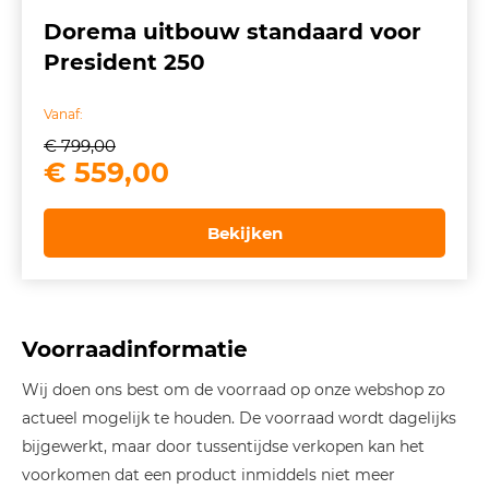
Dorema uitbouw standaard voor
President 250
Vanaf:
€
799,00
Oorspronkelijke
Huidige
€
559,00
prijs
prijs
was:
is:
Bekijken
€ 799,00.
€ 559,00.
Voorraadinformatie
Wij doen ons best om de voorraad op onze webshop zo
actueel mogelijk te houden. De voorraad wordt dagelijks
bijgewerkt, maar door tussentijdse verkopen kan het
voorkomen dat een product inmiddels niet meer