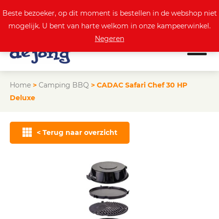
0
Actuele aanbod
Beste bezoeker, op dit moment is bestellen in de webshop niet
mogelijk. U bent van harte welkom in onze kampeerwinkel.
Negeren
Home
>
Camping BBQ
>
CADAC Safari Chef 30 HP
Deluxe
< Terug naar overzicht