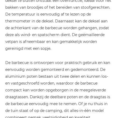
deksel te sluiten ontstaat een ovenfunctie, ideaal voor het
bakken van broodjes of het bereiden van stoofgerechten.
De temperatuur is eenvoudig af te lezen op de
thermometer in de deksel. Daarnaast kan de deksel aan
de achterkant van de barbecue worden gehangen, zodat
deze als wind- en spatscherm dient. De geëmailleerde
vetpan is afneembaar en kan gemakkelijk worden
gereinigd met een sopje.
De barbecue is ontworpen voor praktisch gebruik en kan
eenvoudig worden gemonteerd en gedemonteerd. De
aluminium poten bestaan uit twee delen en kunnen los-
en vastgeschroefd worden, waardoor de barbecue
compact kan worden opgeborgen in de meegeleverde
draagtassen. Dankzij de deelbare poten en de draagtas is
de barbecue eenvoudig mee te nemen. Of je nu thuis in
de tuin staat of op de camping, dit alles-in-één model
combineert gemak, veelzijdigheid en kwaliteit.