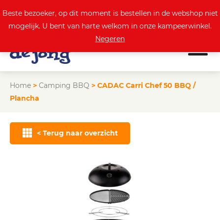
0
Actuele aanbod
Beste bezoeker, op dit moment is bestellen in de webshop niet
mogelijk. U bent van harte welkom in onze kampeerwinkel.
Negeren
Home
>
Camping BBQ
>
CADAC Carri Chef 50 BBQ /
Plancha
< Terug naar overzicht