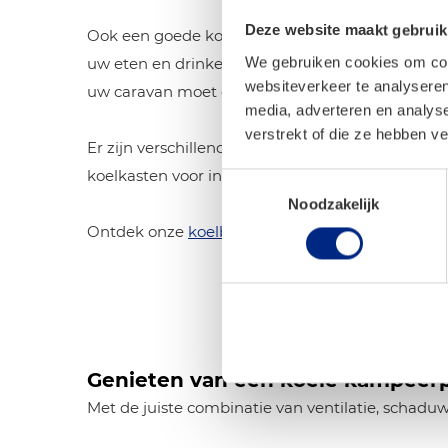
Deze website maakt gebruik
Ook een goede koelbox of koelkast speelt een bel
We gebruiken cookies om cont
uw eten en drinken fris te houden, maar ook om
websiteverkeer te analyseren
uw caravan moet openen en warme lucht binnen
media, adverteren en analys
verstrekt of die ze hebben v
Er zijn verschillende opties, van compacte koelb
koelkasten voor in uw camper of caravan.
Toestemmingsselectie
Noodzakelijk
Ontdek onze
koelboxen
voor comfortabel kampe
Genieten van een koele kampeer
Met de juiste combinatie van ventilatie, schad