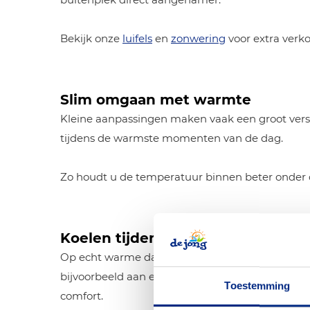
Bekijk onze
luifels
en
zonwering
voor extra verk
Slim omgaan met warmte
Kleine aanpassingen maken vaak een groot versch
tijdens de warmste momenten van de dag.
Zo houdt u de temperatuur binnen beter onder 
Koelen tijdens warme dagen
Op echt warme dagen is extra verkoeling geen 
bijvoorbeeld aan een
ventilator
,
dakventilatie
of
Toestemming
comfort.