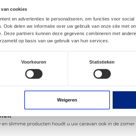
 van cookies
angrijke rol. Niet alleen om
ent en advertenties te personaliseren, om functies voor social
 te voorkomen dat u steeds
. Ook delen we informatie over uw gebruik van onze site met on
laat.
e. Deze partners kunnen deze gegevens combineren met andere i
erzameld op basis van uw gebruik van hun services.
oxen tot volwaardige
Voorkeuren
Statistieken
ren in de zomer.
Weigeren
plek
uw en slimme producten houdt u uw caravan ook in de zomer