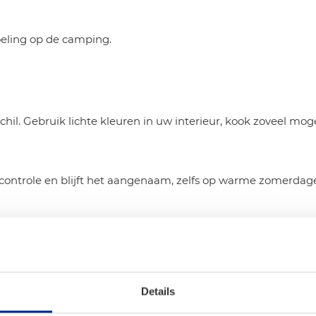
oeling op de camping.
il. Gebruik lichte kleuren in uw interieur, kook zoveel mo
controle en blijft het aangenaam, zelfs op warme zomerdag
overbodige luxe. Denk
mobiele airco
voor extra
Details