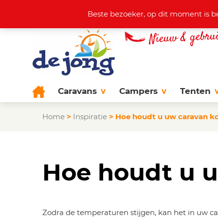
Actuele aanbod
+31 (0)38 44
Beste bezoeker, op dit moment is b
Caravans
Campers
Tenten
Home
>
Inspiratie
>
Hoe houdt u uw caravan ko
Hoe houdt u u
Zodra de temperaturen stijgen, kan het in uw ca