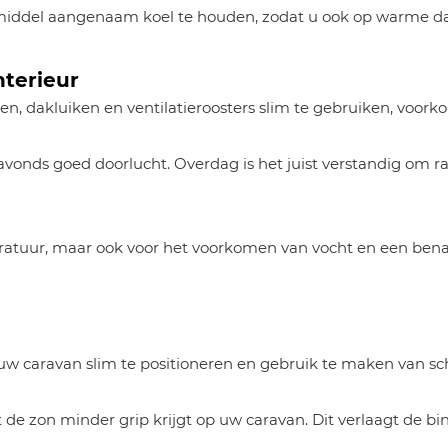
middel aangenaam koel te houden, zodat u ook op warme da
nterieur
men, dakluiken en ventilatieroosters slim te gebruiken, voork
s avonds goed doorlucht. Overdag is het juist verstandig om
mperatuur, maar ook voor het voorkomen van vocht en een ben
 uw caravan slim te positioneren en gebruik te maken van sc
dat de zon minder grip krijgt op uw caravan. Dit verlaagt de