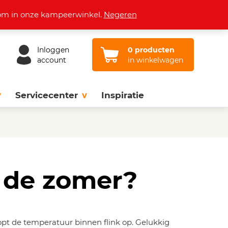
Openingstijden
Vacatures
Contact
lkom in onze kampeerwinkel.
Negeren
Inloggen
0 producten
account
in winkelwagen
Servicecenter
Inspiratie
n de zomer?
opt de temperatuur binnen flink op. Gelukkig