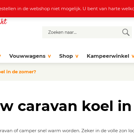
4 37 77
info@dejonghattem.nl
estellen in de webshop niet mogelijk. U bent van harte we
Vouwwagens
Shop
Kampeerwinkel
el in de zomer?
w caravan koel i
ravan of camper snel warm worden. Zeker in de volle zon lo