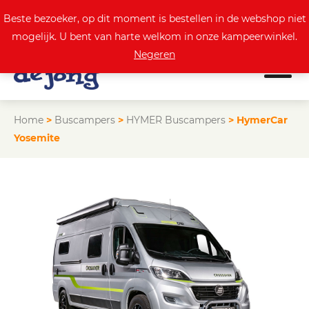
0
Actuele aanbod
Beste bezoeker, op dit moment is bestellen in de webshop niet
mogelijk. U bent van harte welkom in onze kampeerwinkel.
Negeren
Home
>
Buscampers
>
HYMER Buscampers
>
HymerCar
Yosemite