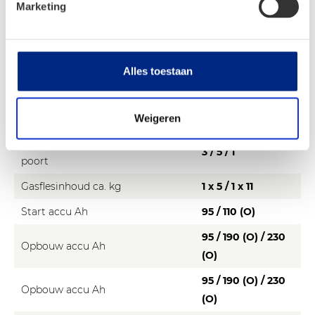
Waterverzorging ca. l (tijdens het
Marketing
20
rijden)
Warm waterverzorging
Boiler 11 l
Alles toestaan
Afvalwatertank ca. l
100
Kachel met warme
Truma Combi 4
luchtinstallatie
LCD
Weigeren
Stopcontacten 12V / 230V / USB
3 / 5 / 1
poort
Gasflesinhoud ca. kg
1 x 5 / 1 x 11
Start accu Ah
95 / 110 (O)
95 / 190 (O) / 230
Opbouw accu Ah
(O)
95 / 190 (O) / 230
Opbouw accu Ah
(O)