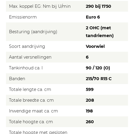
Max. koppel EG: Nm bij U/min
290 bij 1750
Emissienorm
Euro 6
2 OHC (met
Besturing (aandrijving)
tandriemen)
Soort aandrijving
Voorwiel
Aantal versnellingen
6
Tankinhoud ca. l
90 / 120 (O)
Banden
215/70 R15 C
Totale lengte ca. cm
599
Totale breedte ca. cm
208
Inwendige maat ca. cm
198
Totale hoogte ca. cm
260
Totale hoogte met gesloten