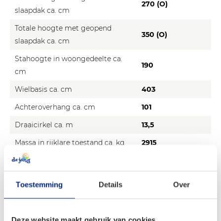
270 (O)
slaapdak ca. cm
Totale hoogte met geopend
350 (O)
slaapdak ca. cm
Stahoogte in woongedeelte ca.
190
cm
Wielbasis ca. cm
403
Achteroverhang ca. cm
101
Draaicirkel ca. m
13,5
Massa in rijklare toestand ca. kg
2915
Standaard technisch toegestane
3,3
maximum massa t
Toestemming
Details
Over
Optioneel technisch toegestane
3,5 / 3,85 / 4,0
maximum massa t
Deze website maakt gebruik van cookies