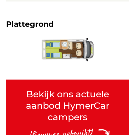
Plattegrond
Bekijk ons actuele
aanbod HymerCar
campers
Nieuw en gebruikt!