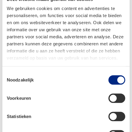
385/ 585(O)/
Maximaal laadvermogen ca. kg
935(O)/ 1000(O)
We gebruiken cookies om content en advertenties te
personaliseren, om functies voor social media te bieden
Toelaatbaar
2000 / 2500 (O) /
en om ons websiteverkeer te analyseren. Ook delen we
aanhangwagengewicht geremd
informatie over uw gebruik van onze site met onze
3000 (O)
kg
partners voor social media, adverteren en analyse. Deze
partners kunnen deze gegevens combineren met andere
Toelaatbaar aantal personen
4
informatie die u aan ze heeft verstrekt of die ze hebben
Slaapplaatsen
2 / 4 (O)
verzameld op basis van uw gebruik van hun services.
Beddenmaat achter L x B ca. cm
197 x 119 / 182 x 77
Toestemmingsselectie
Beddenmaat slaapdak L x B ca.
Noodzakelijk
200 x 135 (O)
cm
Koelkast incl. vriesvak, volume ca.
Voorkeuren
65
l
Kooktoestel, aantal pitten
2
Statistieken
Verswatertank ca. l
100