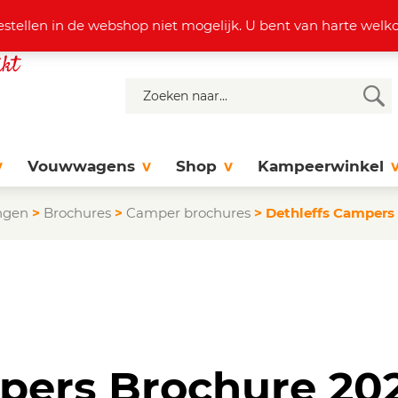
4 37 77
info@dejonghattem.nl
estellen in de webshop niet mogelijk. U bent van harte we
Vouwwagens
Shop
Kampeerwinkel
ngen
>
Brochures
>
Camper brochures
>
Dethleffs Campers
pers Brochure 20