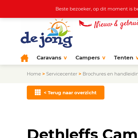
Actuele aanbod
+31 (0)38 44
Beste bezoeker, op dit moment is b
Caravans
Campers
Tenten
Home
>
Servicecenter
>
Brochures en handleidi
< Terug naar overzicht
Dethleffs Cam