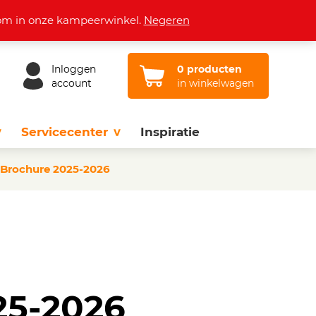
Openingstijden
Vacatures
Contact
lkom in onze kampeerwinkel.
Negeren
Inloggen
0 producten
account
in winkelwagen
Servicecenter
Inspiratie
 Brochure 2025-2026
25-2026